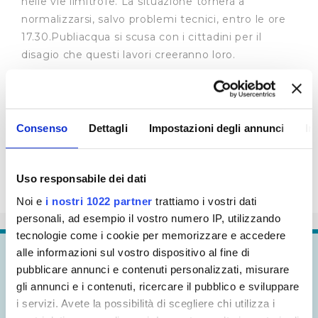
nelle vie limitrofe.
La situazione tornerà a
normalizzarsi, salvo problemi tecnici, entro le ore
17.30.Publiacqua si scusa con i cittadini per il
disagio che questi lavori creeranno loro.
Consenso
Dettagli
Impostazioni degli annunci
In
Uso responsabile dei dati
Noi e
i nostri 1022 partner
trattiamo i vostri dati
personali, ad esempio il vostro numero IP, utilizzando
tecnologie come i cookie per memorizzare e accedere
alle informazioni sul vostro dispositivo al fine di
Continua a
esplorare
pubblicare annunci e contenuti personalizzati, misurare
gli annunci e i contenuti, ricercare il pubblico e sviluppare
i servizi. Avete la possibilità di scegliere chi utilizza i