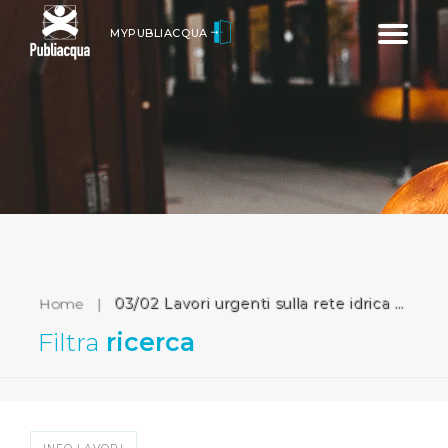
Toggle
MYPUBLIACQUA
navigatio
Home
|
03/02 Lavori urgenti sulla rete idrica di via del Terzolle a Firenze
Filtra
ricerca