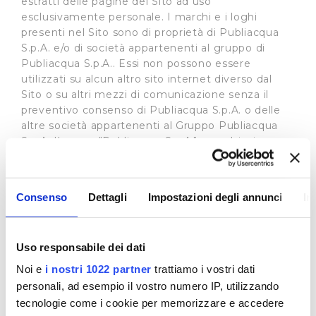
estratti delle pagine del Sito ad uso
esclusivamente personale. I marchi e i loghi
presenti nel Sito sono di proprietà di Publiacqua
S.p.A. e/o di società appartenenti al gruppo di
Publiacqua S.p.A.. Essi non possono essere
utilizzati su alcun altro sito internet diverso dal
Sito o su altri mezzi di comunicazione senza il
preventivo consenso di Publiacqua S.p.A. o delle
altre società appartenenti al Gruppo Publiacqua
S.p.A. Il nome "Publiacqua S.p.A." e qualsiasi
marchio che includa il marchio "Publiacqua S.p.A."
non possono essere utilizzati come indirizzi
internet di altri siti, o quali parti di tali indirizzi,
Consenso
Dettagli
Impostazioni degli annunci
In
senza il preventivo consenso scritto di Publiacqua
S.p.A..
Uso responsabile dei dati
LIMITI DI RESPONSABILITÀ
Nessuna responsabilità viene assunta in relazione
Noi e
i nostri 1022 partner
trattiamo i vostri dati
sia al contenuto di quanto pubblicato sul Sito ed
personali, ad esempio il vostro numero IP, utilizzando
all'uso che terzi ne potranno fare, sia per le
tecnologie come i cookie per memorizzare e accedere
eventuali contaminazioni derivanti dall'accesso,