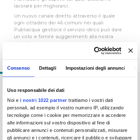
lavorare per migliorarci.
Un nuovo canale diretto attraverso il quale
ogni cittadino dei 46 comuni nei quali
Publiacqua gestisce il servizio idrico può dare
un voto e fornire suggerimenti alla nostra
azienda.
Consenso
Dettagli
Impostazioni degli annunci
In
Uso responsabile dei dati
Noi e
i nostri 1022 partner
trattiamo i vostri dati
Come valuti i nostri Uffici al
personali, ad esempio il vostro numero IP, utilizzando
Pubblico?
tecnologie come i cookie per memorizzare e accedere
SCOPRI DI PIÙ
alle informazioni sul vostro dispositivo al fine di
pubblicare annunci e contenuti personalizzati, misurare
gli annunci e i contenuti, ricercare il pubblico e sviluppare