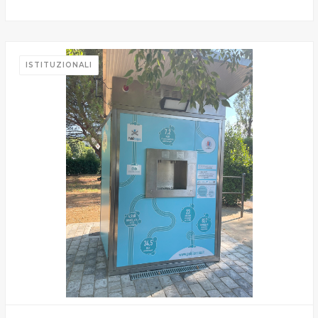
informazioni ricevute con altre informazioni che l’Utente
ha fornito loro o che hanno raccolto dal suo utilizzo dei
loro servizi.
ISTITUZIONALI
Cliccando su "Accetta tutti", l'Utente accetta di
memorizzare tutti i cookie sul dispositivo per le finalità
sopra indicate.
Cliccando su "Personalizza" l’Utente può gestire
direttamente le proprie preferenze selezionando i
singoli cookie desiderati e le terze parti destinatarie
della condivisione di informazioni sopra indicata.
Cliccando su "Rifiuta" o sulla "X" posizionata in alto a
destra in questo banner l’Utente rifiuta tutti i cookie con
la sola eccezione dei cookie tecnici. La chiusura del
presente banner comporta il permanere delle
impostazioni di default e dunque la continuazione della
navigazione in assenza di cookie o altri sistemi di