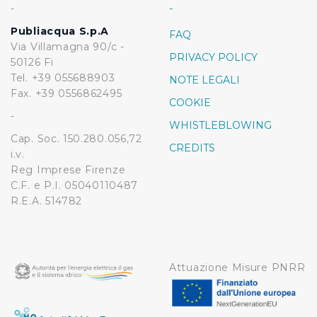
-
-
Publiacqua S.p.A
FAQ
Via Villamagna 90/c -
PRIVACY POLICY
50126 Fi
Tel. +39 055688903
NOTE LEGALI
Fax. +39 0556862495
COOKIE
-
WHISTLEBLOWING
Cap. Soc. 150.280.056,72
CREDITS
i.v.
Reg Imprese Firenze
C.F. e P.I. 05040110487
R.E.A. 514782
Attuazione Misure PNRR