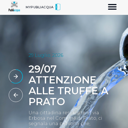
Toggle
MYPUBLIACQUA
navigatio
29 Luglio, 2026
29/07
ATTENZIONE
ALLE TRUFFE A
PRATO
Una cittadina residente in via
Erbosa nel Comune di Prato, ci
segnala una persona che,