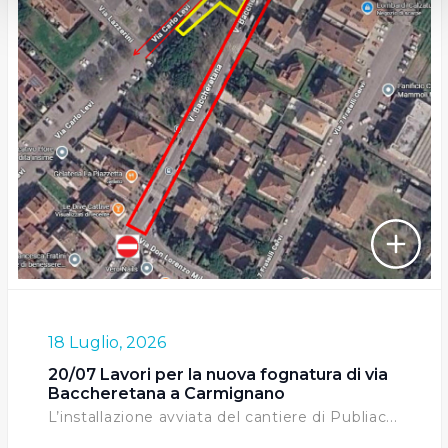
attivamente alla ricerca di caratteristiche specifiche
(impronte digitali).
Approfondisci come vengono elaborati i tuoi dati personali
e imposta le tue preferenze nella
sezione dettagli
. Puoi
modificare o ritirare il tuo consenso in qualsiasi momento
dalla Dichiarazione sui cookie.
Utilizziamo dei cookie tecnici necessari per rendere
fruibile il sito web abilitandone funzionalità di base quali
la navigazione sulle pagine e l'accesso alle aree
protette. In linea con le preferenze manifestate
dall’Utente e con i consensi dallo stesso prestati, i
cookie possono essere inoltre utilizzati per analizzare il
traffico sul nostro sito web, per personalizzare
18 Luglio, 2026
contenuti ed annunci e per fornire funzionalità dei social
media, condividendo informazioni sul modo in cui
20/07 Lavori per la nuova fognatura di via
l’Utente utilizza il nostro sito con i nostri partner. Tali
Baccheretana a Carmignano
soggetti, che si occupano di analisi dei dati web,
L’installazione avviata del cantiere di Publiac...
pubblicità e social media, potrebbero combinare le