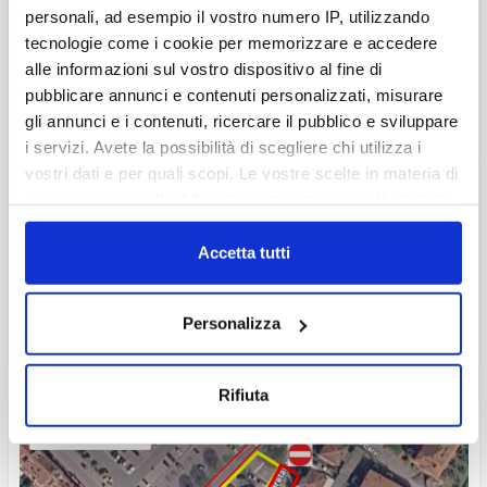
personali, ad esempio il vostro numero IP, utilizzando
tecnologie come i cookie per memorizzare e accedere
alle informazioni sul vostro dispositivo al fine di
pubblicare annunci e contenuti personalizzati, misurare
gli annunci e i contenuti, ricercare il pubblico e sviluppare
i servizi. Avete la possibilità di scegliere chi utilizza i
vostri dati e per quali scopi. Le vostre scelte in materia di
privacy sono applicabili solo su questa proprietà digitale
20 Luglio, 2026
in cui avete effettuato le vostre scelte. È possibile
modificare o revocare il proprio consenso in qualsiasi
Accetta tutti
AIT: attenzione ai consumi
momento dalla Dichiarazione sui cookie o facendo clic
"Il clima di queste settimana sta mettendo a
du...
sull'icona di attivazione della privacy.
Personalizza
Con il tuo consenso, vorremmo anche:
raccogliere informazioni sulla tua posizione
Rifiuta
geografica, con un'approssimazione di qualche
ISTITUZIONALI
metro,
Identificare il tuo dispositivo, scansionandolo