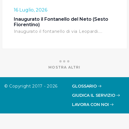
tracciamento ad esclusione di quelli tecnici
16 Luglio, 2026
indispensabili per una corretta visualizzazione della
Inaugurato il Fontanello del Neto (Sesto
pagina.
Fiorentino)
Inaugurato il fontanello di via Leopardi....
MOSTRA ALTRI
© Copyright 2017 - 2026
GLOSSARIO
GIUDICA IL SERVIZIO
LAVORA CON NOI