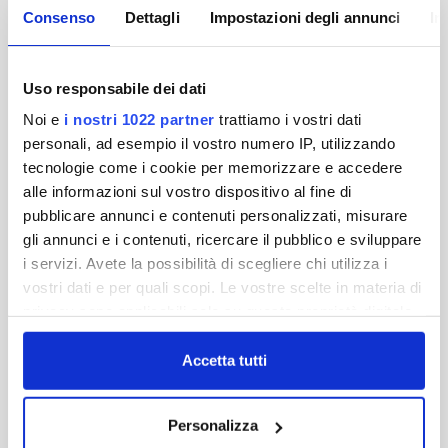
pagati, la verifica delle motivazione che
Consenso
Dettagli
Impostazioni degli annunci
In
hanno determinato tale variazione. Nelle
prossime settimane l’informazione sui
servizi usufruiti sarà disponibile per tutte le
Uso responsabile dei dati
utenze
Noi e
i nostri 1022 partner
trattiamo i vostri dati
Publiacqua ha infatti concluso il lavoro di
personali, ad esempio il vostro numero IP, utilizzando
verifica e revisione sulle tariffe applicate
all’utenza. Un lavoro iniziato in conseguenza
tecnologie come i cookie per memorizzare e accedere
della Sentenza 335 della Corte
alle informazioni sul vostro dispositivo al fine di
Costituzionale e che ha comportato una
pubblicare annunci e contenuti personalizzati, misurare
completa verifica delle banche dati,
gli annunci e i contenuti, ricercare il pubblico e sviluppare
attraverso un controllo sul campo, la
i servizi. Avete la possibilità di scegliere chi utilizza i
georeferenziazione dei contatori e la
vostri dati e per quali scopi. Le vostre scelte in materia di
mappatura del sistema infrastrutturale.
privacy sono applicabili solo su questa proprietà digitale
I risultati scaturiti da questa prima fase di
in cui avete effettuato le vostre scelte. È possibile
lavoro, poi, sono stati verificati assieme agli
modificare o revocare il proprio consenso in qualsiasi
Accetta tutti
uffici tecnici dei Comuni.
momento dalla Dichiarazione sui cookie o facendo clic
Una verifica accurata al termine della quale
sull'icona di attivazione della privacy.
è ora possibile contare su una fotografia
Personalizza
reale dei servizi effettivamente erogati ad