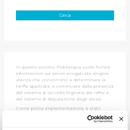
In questa sezione Publiacqua vuole fornire
informazioni sui servizi erogati alla singola
utenza che concorrono a determinare la
tariffa applicata, a cominciare dalla presenza
del sistema di raccolta fognaria dei reflui e
del sistema di depurazione degli stessi.
Come prima implementazione è stato
deciso di garantire, agli utenti per cui è in
corso la revisione delle tariffe applicate con
l’inclusione di servizi fino ad oggi non