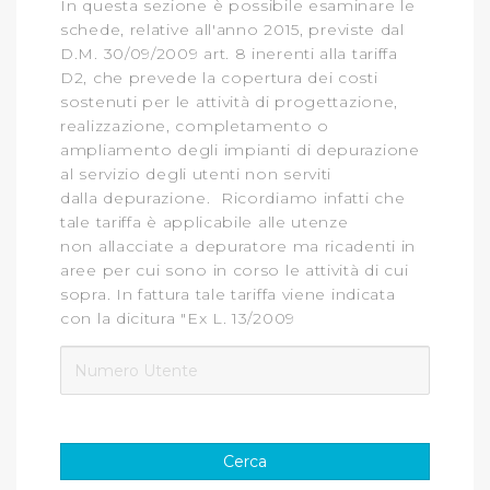
In questa sezione è possibile esaminare
le
contenuti ed annunci e per fornire funzionalità dei social
schede
, relative all'anno 2015, previste dal
media, condividendo informazioni sul modo in cui
D.M. 30/09/2009 art. 8 inerenti alla tariffa
D2, che prevede la copertura dei costi
l’Utente utilizza il nostro sito con i nostri partner. Tali
sostenuti per le attività di progettazione,
soggetti, che si occupano di analisi dei dati web,
realizzazione, completamento o
pubblicità e social media, potrebbero combinare le
ampliamento degli impianti di depurazione
informazioni ricevute con altre informazioni che l’Utente
al servizio degli utenti non serviti
ha fornito loro o che hanno raccolto dal suo utilizzo dei
dalla depurazione. Ricordiamo infatti che
loro servizi.
tale tariffa è applicabile alle utenze
non allacciate a depuratore ma ricadenti in
Cliccando su "Accetta tutti", l'Utente accetta di
aree per cui sono in corso le attività di cui
memorizzare tutti i cookie sul dispositivo per le finalità
sopra. In fattura tale tariffa viene indicata
sopra indicate.
con la dicitura "Ex L. 13/2009
Cliccando su "Personalizza" l’Utente può gestire
direttamente le proprie preferenze selezionando i
singoli cookie desiderati e le terze parti destinatarie
della condivisione di informazioni sopra indicata.