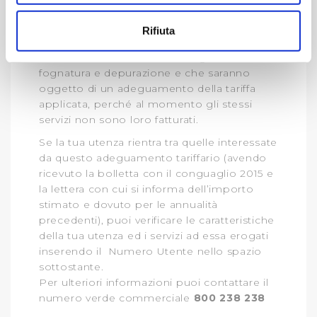
Con il tuo consenso, vorremmo anche:
ogni singola utenza.
raccogliere informazioni sulla tua posizione
Questo lavoro, come detto, ha fatto
Rifiuta
emergere circa
18 mila utenze
che
geografica, con un'approssimazione di qualche
usufruiscono del servizio di fognatura o di
metro,
fognatura e depurazione e che saranno
Identificare il tuo dispositivo, scansionandolo
oggetto di un adeguamento della tariffa
attivamente alla ricerca di caratteristiche specifiche
applicata, perché al momento gli stessi
(impronte digitali).
servizi non sono loro fatturati.
Approfondisci come vengono elaborati i tuoi dati personali
Se la tua utenza rientra tra quelle interessate
e imposta le tue preferenze nella
sezione dettagli
. Puoi
da questo adeguamento tariffario (avendo
modificare o ritirare il tuo consenso in qualsiasi momento
ricevuto la bolletta con il conguaglio 2015 e
dalla Dichiarazione sui cookie.
la lettera con cui si informa dell’importo
stimato e dovuto per le annualità
Utilizziamo dei cookie tecnici necessari per rendere
precedenti), puoi verificare le caratteristiche
fruibile il sito web abilitandone funzionalità di base quali
della tua utenza ed i servizi ad essa erogati
la navigazione sulle pagine e l'accesso alle aree
inserendo il Numero Utente nello spazio
protette. In linea con le preferenze manifestate
sottostante.
Per ulteriori informazioni puoi contattare il
dall’Utente e con i consensi dallo stesso prestati, i
numero verde commerciale
800 238 238
cookie possono essere inoltre utilizzati per analizzare il
traffico sul nostro sito web, per personalizzare