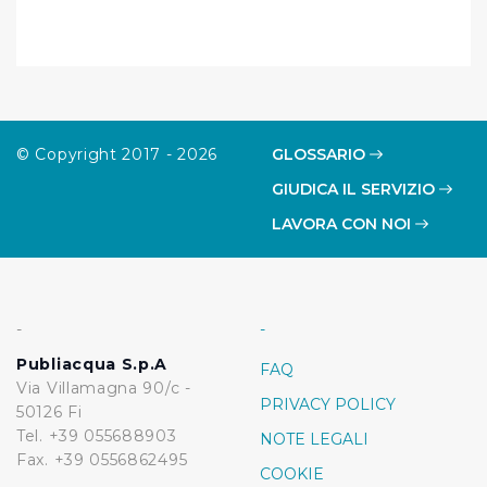
Cliccando su "Rifiuta" o sulla "X" posizionata in alto a
destra in questo banner l’Utente rifiuta tutti i cookie con
la sola eccezione dei cookie tecnici. La chiusura del
presente banner comporta il permanere delle
impostazioni di default e dunque la continuazione della
navigazione in assenza di cookie o altri sistemi di
© Copyright 2017 - 2026
GLOSSARIO
tracciamento ad esclusione di quelli tecnici
GIUDICA IL SERVIZIO
indispensabili per una corretta visualizzazione della
pagina.
LAVORA CON NOI
-
-
Publiacqua S.p.A
FAQ
Via Villamagna 90/c -
PRIVACY POLICY
50126 Fi
Tel. +39 055688903
NOTE LEGALI
Fax. +39 0556862495
COOKIE