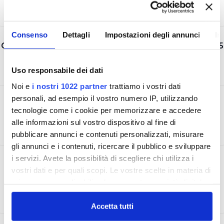
Consenso
Dettagli
Impostazioni degli annunci
In
CERTIFICAZIONE AMBIENTALE UNI EN ISO 14001:2015
Uso responsabile dei dati
Noi e
i nostri 1022 partner
trattiamo i vostri dati
personali, ad esempio il vostro numero IP, utilizzando
CERTIFICAZIONE SICUREZZA UNI ISO 45001:2018
tecnologie come i cookie per memorizzare e accedere
alle informazioni sul vostro dispositivo al fine di
pubblicare annunci e contenuti personalizzati, misurare
gli annunci e i contenuti, ricercare il pubblico e sviluppare
i servizi. Avete la possibilità di scegliere chi utilizza i
ACCREDITAMENTO LABORATORIO UNI CEI EN
vostri dati e per quali scopi. Le vostre scelte in materia di
ISO/IEC 17025
privacy sono applicabili solo su questa proprietà digitale
in cui avete effettuato le vostre scelte. È possibile
modificare o revocare il proprio consenso in qualsiasi
Accetta tutti
momento dalla Dichiarazione sui cookie o facendo clic