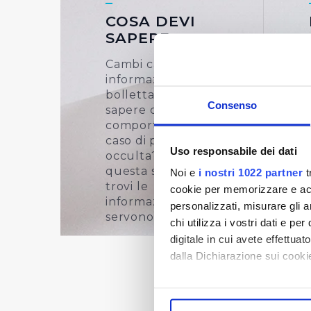
COSA DEVI
SAPERE
Cambi casa, cerchi
informazioni sulla
bolletta, vuoi
Consenso
sapere come
comportarti in
caso di perdita
Uso responsabile dei dati
occulta? In
questa sezione
Noi e
i nostri 1022 partner
t
trovi le
cookie per memorizzare e acce
informazioni che ti
personalizzati, misurare gli an
servono
SCOPRI
chi utilizza i vostri dati e pe
digitale in cui avete effettua
dalla Dichiarazione sui cookie
Con il tuo consenso, vorrem
raccogliere informazi