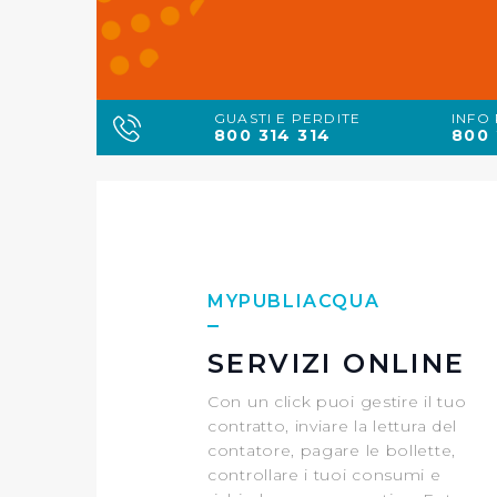
GUASTI E PERDITE
INFO
800 314 314
800 
MYPUBLIACQUA
SERVIZI ONLINE
Con un click puoi gestire il tuo
contratto, inviare la lettura del
contatore, pagare le bollette,
controllare i tuoi consumi e