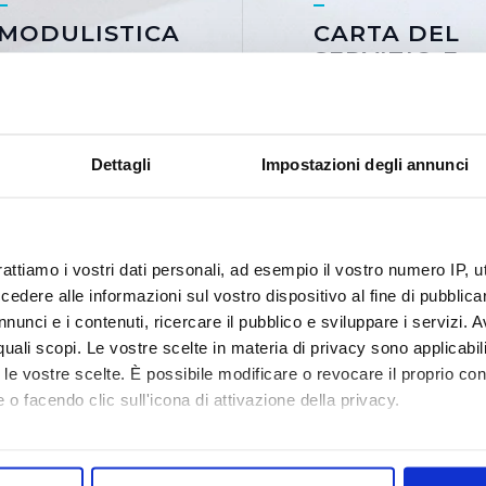
MODULISTICA
CARTA DEL
SERVIZIO E
In questa sezione
REGOLAMEN
puoi scaricare i
moduli con cui
La Carta del
richiedere
Servizio ed il
Dettagli
Impostazioni degli annunci
prestazioni,
Regolamento
modifiche al
sono i due
proprio contratto,
documenti
nuovi servizi ed
fondamentali che
altro
fissano principi,
rattiamo i vostri dati personali, ad esempio il vostro numero IP, 
criteri e modalità
dere alle informazioni sul vostro dispositivo al fine di pubblica
per l’erogazione
nunci e i contenuti, ricercare il pubblico e sviluppare i servizi. A
del servizio
SCOPRI
SCO
r quali scopi. Le vostre scelte in materia di privacy sono applicabi
to le vostre scelte. È possibile modificare o revocare il proprio 
 o facendo clic sull'icona di attivazione della privacy.
mo anche:
oni sulla tua posizione geografica, con un'approssimazione di qu