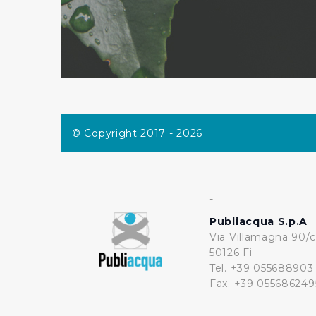
© Copyright 2017 - 2026
-
Publiacqua S.p.A
Via Villamagna 90/c
50126 Fi
Tel. +39 055688903
Fax. +39 055686249