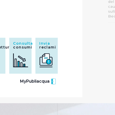
del
cau
sul
Bec
Consulta
Invia
ettura
consumi
reclami
MyPubliacqua