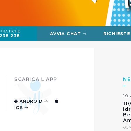
 PRATICHE
AVVIA CHAT
RICHIESTE
238 238
SCARICA L'APP
NE
10
ANDROID
10
IOS
id
Be
Am
05/