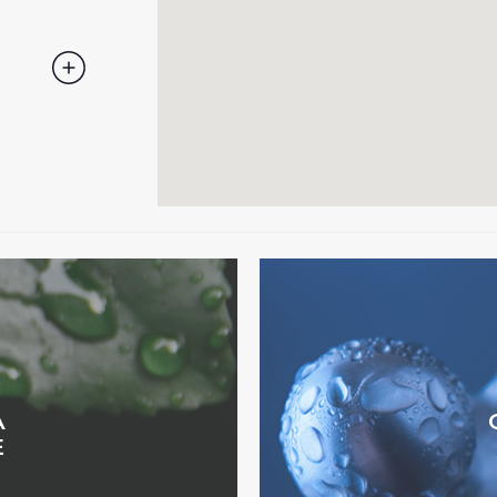
 "X" posizionata in alto a destra in questo banner l’Utente rifiut
. La chiusura del presente banner comporta il permanere delle 
a navigazione in assenza di cookie o altri sistemi di tracciame
a corretta visualizzazione della pagina.
A
E