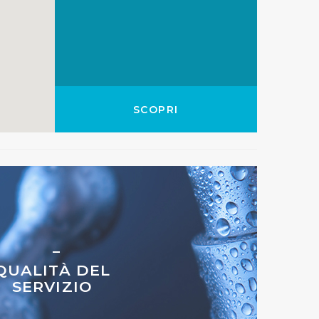
a tutti i cookie con la sola
impostazioni di default e
nto ad esclusione di quelli
SCOPRI
QUALITÀ DEL
SERVIZIO