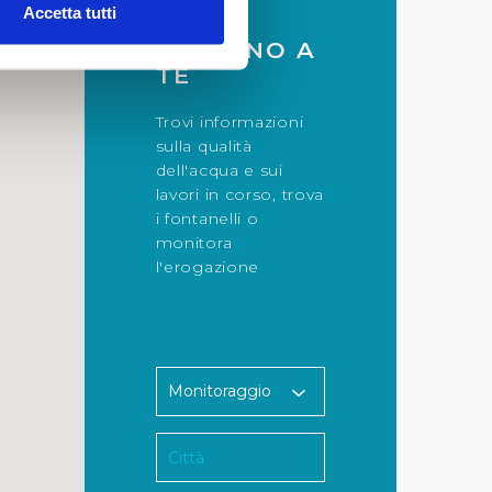
Accetta tutti
e specifiche (impronte
INTORNO A
TE
ezione dettagli
. Puoi
Trovi informazioni
sulla qualità
lità di base quali la
dell'acqua e sui
te dall’Utente e con i
lavori in corso, trova
affico sul nostro sito web,
i fontanelli o
idendo informazioni sul
monitora
 di analisi dei dati web,
l'erogazione
oni che l’Utente ha fornito
r le finalità sopra indicate.
onando i singoli cookie