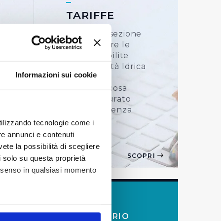
TARIFFE
In questa sezione
TO
puoi trovare le
tariffe stabilite
dall’Autorità Idrica
Informazioni sui cookie
Toscana e
verificare cosa
viene fatturato
alla tua utenza
utilizzando tecnologie come i
re annunci e contenuti
vete la possibilità di scegliere
PRI
SCOPRI
li solo su questa proprietà
consenso in qualsiasi momento
ACQUA E
TERRITORIO
alche metro,