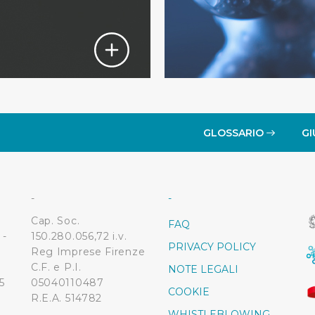
GLOSSARIO
GI
-
-
Cap. Soc.
FAQ
 -
150.280.056,72 i.v.
PRIVACY POLICY
Reg Imprese Firenze
C.F. e P.I.
NOTE LEGALI
5
05040110487
COOKIE
R.E.A. 514782
WHISTLEBLOWING