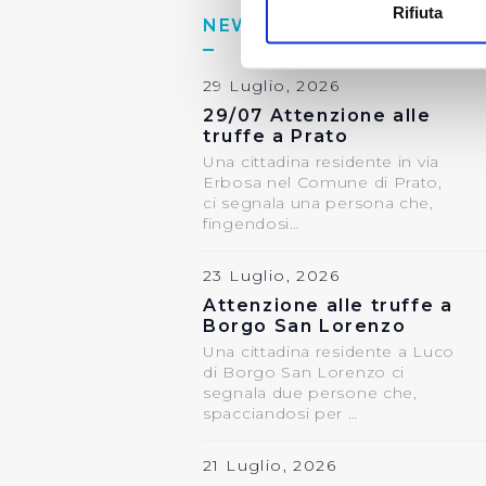
Rifiuta
Identificare il tuo di
NEWS ISTITUZIONALI
digitali).
Approfondisci come vengono el
29 Luglio, 2026
modificare o ritirare il tuo 
29/07 Attenzione alle
truffe a Prato
Utilizziamo dei cookie tecnic
Una cittadina residente in via
Erbosa nel Comune di Prato,
navigazione sulle pagine e l'
ci segnala una persona che,
consensi dallo stesso prestat
fingendosi…
per personalizzare contenuti
modo in cui l’Utente utilizza 
23 Luglio, 2026
pubblicità e social media, p
Attenzione alle truffe a
loro o che hanno raccolto dal
Borgo San Lorenzo
Una cittadina residente a Luco
Cliccando su "Accetta tutti",
di Borgo San Lorenzo ci
segnala due persone che,
spacciandosi per …
Cliccando su "Personalizza" 
desiderati e le terze parti d
21 Luglio, 2026