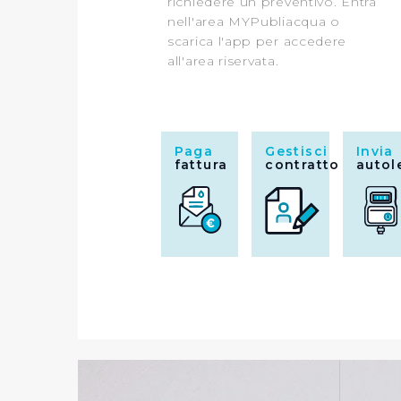
richiedere un preventivo. Entra
nell'area MYPubliacqua o
scarica l'app per accedere
all'area riservata.
Paga
Gestisci
Invia
fattura
contratto
autol