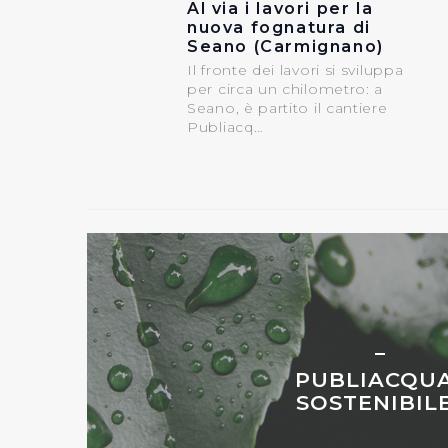
Al via i lavori per la
Cliccando su "Rifiuta" o sulla
nuova fognatura di
eccezione dei cookie tecnici
Seano (Carmignano)
dunque la continuazione dell
Il fronte dei lavori si sviluppa
tecnici indispensabili per un
per circa un chilometro: a
Seano, è partito il cantiere
Publiacq…
PUBLIACQU
SOSTENIBIL