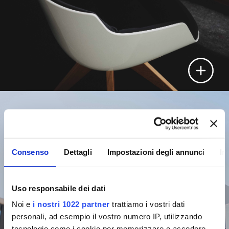
Consenso
Dettagli
Impostazioni degli annunci
In
Uso responsabile dei dati
PER IL CONDOMINIO
Noi e
i nostri 1022 partner
trattiamo i vostri dati
personali, ad esempio il vostro numero IP, utilizzando
tecnologie come i cookie per memorizzare e accedere