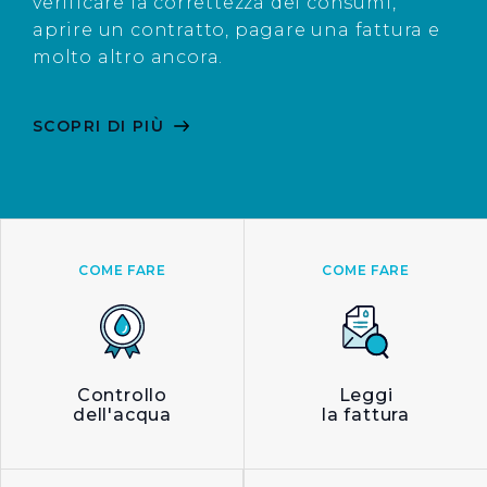
verificare la correttezza dei consumi,
aprire un contratto, pagare una fattura e
molto altro ancora.
SCOPRI DI PIÙ
COME FARE
COME FARE
Controllo
Leggi
dell'acqua
la fattura