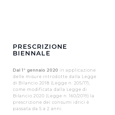
loro servizi.
Cliccando su "Accetta tutti", l'Utente accetta di
memorizzare tutti i cookie sul dispositivo per le finalità
sopra indicate.
Cliccando su "Personalizza" l’Utente può gestire
PRESCRIZIONE
direttamente le proprie preferenze selezionando i
BIENNALE
singoli cookie desiderati e le terze parti destinatarie
della condivisione di informazioni sopra indicata.
Dal 1° gennaio 2020
in applicazione
Cliccando su "Rifiuta" o sulla "X" posizionata in alto a
delle misure introdotte dalla Legge
destra in questo banner l’Utente rifiuta tutti i cookie con
di Bilancio 2018 (Legge n. 205/17),
la sola eccezione dei cookie tecnici. La chiusura del
come modificata dalla Legge di
presente banner comporta il permanere delle
Bilancio 2020 (Legge n. 160/2019) la
impostazioni di default e dunque la continuazione della
prescrizione dei consumi idrici è
navigazione in assenza di cookie o altri sistemi di
passata da 5 a 2 anni.
tracciamento ad esclusione di quelli tecnici