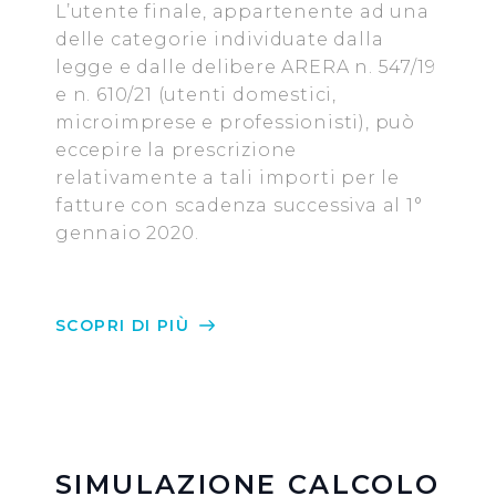
indispensabili per una corretta visualizzazione della
L’utente finale, appartenente ad una
pagina.
delle categorie individuate dalla
legge e dalle delibere ARERA n. 547/19
e n. 610/21 (utenti domestici,
microimprese e professionisti), può
eccepire la prescrizione
relativamente a tali importi per le
fatture con scadenza successiva al 1°
gennaio 2020.
SCOPRI DI PIÙ
SIMULAZIONE CALCOLO