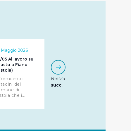
r le finalità sopra indicate.
onando i singoli cookie
a tutti i cookie con la sola
 Maggio 2026
impostazioni di default e
nto ad esclusione di quelli
/05 Al lavoro su
asto a Fiano
istoia)
formiamo i
Notizia
ttadini del
succ.
omune di
stoia che i...