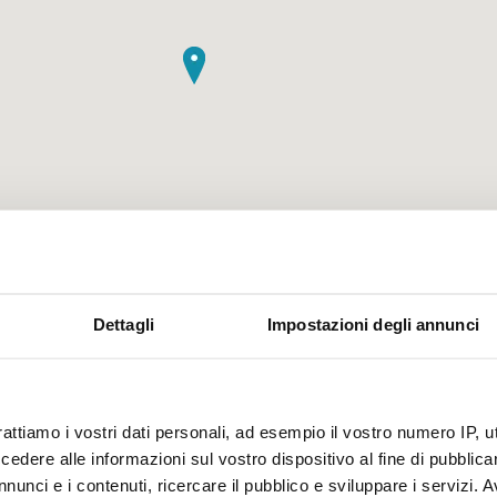
Dettagli
Impostazioni degli annunci
cittadini del Comune di Firenze che, causa lavori sulla rete
 ore 07.00 di mercoledì 3 giugno sarà sospesa l’erogazione
elle seguenti vie: Lungarno Colombo (da via del Campofior
nnone lato civici dispari, da via De Sanctis a via del
rattiamo i vostri dati personali, ad esempio il vostro numero IP, 
a pari che dispari), via De Sanctis (da Lungarno Colombo
dere alle informazioni sul vostro dispositivo al fine di pubblica
nunci e i contenuti, ricercare il pubblico e sviluppare i servizi. A