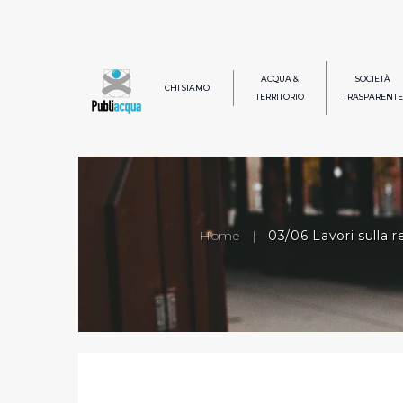
ACQUA &
SOCIETÀ
CHI SIAMO
TERRITORIO
TRASPARENTE
Home
|
03/06 Lavori sulla r