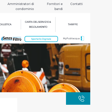
Amministratori di
Fornitori e
Contatti
condominio
bandi
CARTA DEL SERVIZIO &
ULISTICA
TARIFFE
REGOLAMENTO
MyPubliacqua
Sportello Digitale
GUASTI
800 3