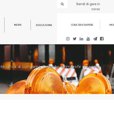
Bandi di gara in
corso
NEWS
COSA DEVI SAPERE
MOD
EDUCAZIONE
ete idrica di Lungarno Colombo e limitrofe (Firenze)