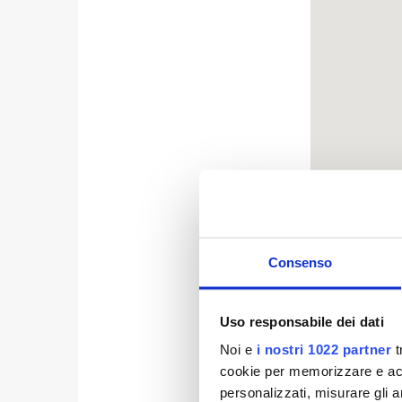
Consenso
Informiamo i 
idrica, dalle
dell’acqua n
Uso responsabile dei dati
a via del Mado
Noi e
i nostri 1022 partner
t
Madonnone si
cookie per memorizzare e acce
a via Sella).
personalizzati, misurare gli an