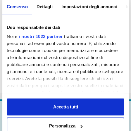
potrà essere spostato al primo giorno utile
Consenso
Dettagli
Impostazioni degli annunci
In
successivo.
Publiacqua si scusa con i cittadini per il disagio che
Uso responsabile dei dati
questo lavoro creerà loro.
Noi e
i nostri 1022 partner
trattiamo i vostri dati
personali, ad esempio il vostro numero IP, utilizzando
tecnologie come i cookie per memorizzare e accedere
alle informazioni sul vostro dispositivo al fine di
pubblicare annunci e contenuti personalizzati, misurare
gli annunci e i contenuti, ricercare il pubblico e sviluppare
i servizi. Avete la possibilità di scegliere chi utilizza i
vostri dati e per quali scopi. Le vostre scelte in materia di
privacy sono applicabili solo su questa proprietà digitale
in cui avete effettuato le vostre scelte. È possibile
modificare o revocare il proprio consenso in qualsiasi
Accetta tutti
Continua a
esplorare
momento dalla Dichiarazione sui cookie o facendo clic
sull'icona di attivazione della privacy.
Personalizza