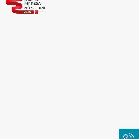
Cliccando su "Rifiuta" o sulla "X" posizionata in alto a
destra in questo banner l’Utente rifiuta tutti i cookie con
la sola eccezione dei cookie tecnici. La chiusura del
presente banner comporta il permanere delle
impostazioni di default e dunque la continuazione della
navigazione in assenza di cookie o altri sistemi di
tracciamento ad esclusione di quelli tecnici
indispensabili per una corretta visualizzazione della
pagina.