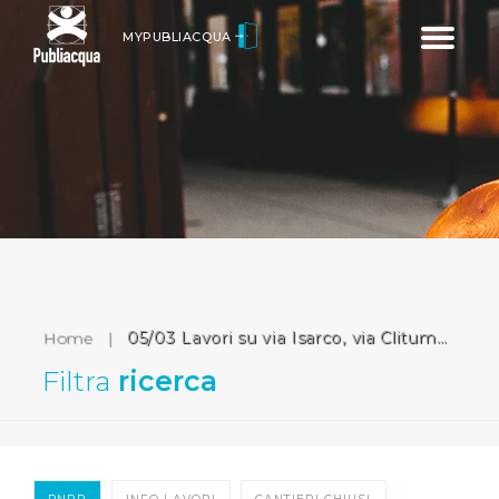
Toggle
MYPUBLIACQUA
navigatio
Home
|
05/03 Lavori su via Isarco, via Clitumno e via Cilento (Prato)
Filtra
ricerca