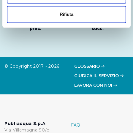
Con il tuo consenso, vorremmo anche:
raccogliere informazioni sulla tua posizione
Rifiuta
geografica, con un'approssimazione di qualche
Notizia
Notizia
metro,
prec.
succ.
Identificare il tuo dispositivo, scansionandolo
attivamente alla ricerca di caratteristiche specifiche
(impronte digitali).
Approfondisci come vengono elaborati i tuoi dati personali
e imposta le tue preferenze nella
sezione dettagli
. Puoi
© Copyright 2017 - 2026
GLOSSARIO
modificare o ritirare il tuo consenso in qualsiasi momento
GIUDICA IL SERVIZIO
dalla Dichiarazione sui cookie.
LAVORA CON NOI
Utilizziamo dei cookie tecnici necessari per rendere
fruibile il sito web abilitandone funzionalità di base quali
la navigazione sulle pagine e l'accesso alle aree
protette. In linea con le preferenze manifestate
-
-
dall’Utente e con i consensi dallo stesso prestati, i
Publiacqua S.p.A
FAQ
cookie possono essere inoltre utilizzati per analizzare il
Via Villamagna 90/c -