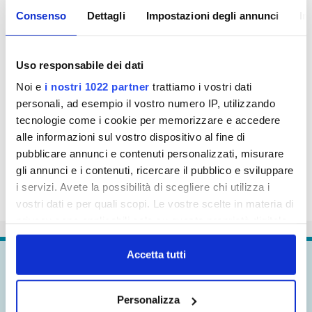
potrà essere spostato al primo giorno utile
Consenso
Dettagli
Impostazioni degli annunci
In
successivo.
Publiacqua si scusa con i cittadini per il disagio che
Uso responsabile dei dati
questo lavoro creerà loro.
Noi e
i nostri 1022 partner
trattiamo i vostri dati
personali, ad esempio il vostro numero IP, utilizzando
tecnologie come i cookie per memorizzare e accedere
alle informazioni sul vostro dispositivo al fine di
pubblicare annunci e contenuti personalizzati, misurare
gli annunci e i contenuti, ricercare il pubblico e sviluppare
i servizi. Avete la possibilità di scegliere chi utilizza i
vostri dati e per quali scopi. Le vostre scelte in materia di
privacy sono applicabili solo su questa proprietà digitale
in cui avete effettuato le vostre scelte. È possibile
modificare o revocare il proprio consenso in qualsiasi
Accetta tutti
Continua a
esplorare
momento dalla Dichiarazione sui cookie o facendo clic
sull'icona di attivazione della privacy.
Personalizza