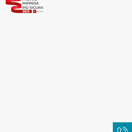
Cliccando su "Rifiuta" o sulla "X" posizionata in alto a
destra in questo banner l’Utente rifiuta tutti i cookie con
la sola eccezione dei cookie tecnici. La chiusura del
presente banner comporta il permanere delle
impostazioni di default e dunque la continuazione della
navigazione in assenza di cookie o altri sistemi di
tracciamento ad esclusione di quelli tecnici
indispensabili per una corretta visualizzazione della
pagina.