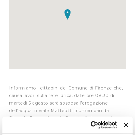
Informiamo i cittadini del Comune di Firenze che,
causa lavori sulla rete idrica, dalle ore 08.30 di
martedì 5 agosto sarà sospesa l’erogazione
dell’acqua in viale Matteotti (numeri pari da
Piazzale Donatello a via Benivieni). La situazione
tornerà a normalizzarsi nel corso del pomeriggio.
In caso di condizioni meteo avverse l’intervento