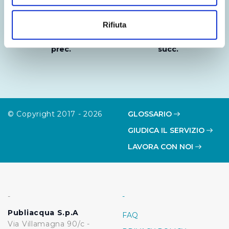
Con il tuo consenso, vorremmo anche:
raccogliere informazioni sulla tua posizione
Rifiuta
geografica, con un'approssimazione di qualche
Notizia
Notizia
metro,
prec.
succ.
Identificare il tuo dispositivo, scansionandolo
attivamente alla ricerca di caratteristiche specifiche
(impronte digitali).
Approfondisci come vengono elaborati i tuoi dati personali
e imposta le tue preferenze nella
sezione dettagli
. Puoi
© Copyright 2017 - 2026
GLOSSARIO
modificare o ritirare il tuo consenso in qualsiasi momento
GIUDICA IL SERVIZIO
dalla Dichiarazione sui cookie.
LAVORA CON NOI
Utilizziamo dei cookie tecnici necessari per rendere
fruibile il sito web abilitandone funzionalità di base quali
la navigazione sulle pagine e l'accesso alle aree
protette. In linea con le preferenze manifestate
-
-
dall’Utente e con i consensi dallo stesso prestati, i
Publiacqua S.p.A
FAQ
cookie possono essere inoltre utilizzati per analizzare il
Via Villamagna 90/c -