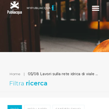
Toggle
MYPUBLIACQUA
navigatio
Home
|
05/08 Lavori sulla rete idrica di viale Matteotti (Firenze)
Filtra
ricerca