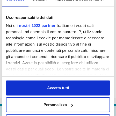
pomeriggio.
In caso di condizioni meteo avverse l’intervento
potrà essere spostato al primo giorno utile
Uso responsabile dei dati
successivo.
Noi e
i nostri 1022 partner
trattiamo i vostri dati
Publiacqua si scusa con i cittadini per il disagio che
personali, ad esempio il vostro numero IP, utilizzando
questo lavoro creerà loro.
tecnologie come i cookie per memorizzare e accedere
alle informazioni sul vostro dispositivo al fine di
pubblicare annunci e contenuti personalizzati, misurare
gli annunci e i contenuti, ricercare il pubblico e sviluppare
i servizi. Avete la possibilità di scegliere chi utilizza i
vostri dati e per quali scopi. Le vostre scelte in materia di
privacy sono applicabili solo su questa proprietà digitale
in cui avete effettuato le vostre scelte. È possibile
modificare o revocare il proprio consenso in qualsiasi
Accetta tutti
momento dalla Dichiarazione sui cookie o facendo clic
sull'icona di attivazione della privacy.
Personalizza
Con il tuo consenso, vorremmo anche:
Continua a
esplorare