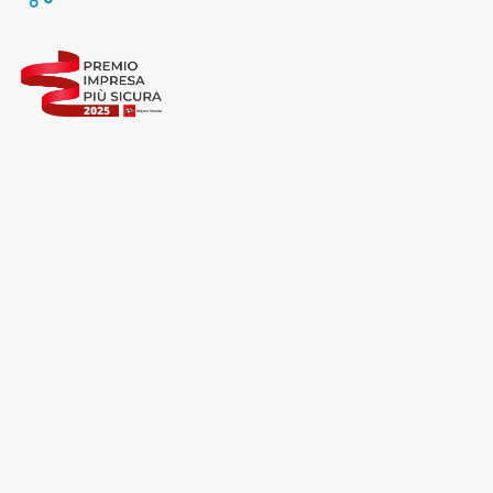
destra in questo banner l’Utente rifiuta tutti i cookie con
la sola eccezione dei cookie tecnici. La chiusura del
presente banner comporta il permanere delle
impostazioni di default e dunque la continuazione della
navigazione in assenza di cookie o altri sistemi di
tracciamento ad esclusione di quelli tecnici
indispensabili per una corretta visualizzazione della
pagina.