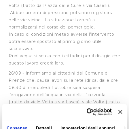
Volta (tratto da Piazza delle Cure a via Caselli).
Abbassamenti di pressione potranno registrarsi
nelle vie vicine. La situazione tornerà a
normalizzarsi nel corso del pomeriggio.
In caso di condizioni meteo avverse l’intervento
potrà essere spostato al primo giorno utile
successivo.
Publiacqua si scusa con i cittadini per il disagio che
questo lavoro creerà loro.
26/09 - Informiamo ai cittadini del Comune di
Firenze che, causa lavori sulla rete idrica, dalle ore
08.30 di mercoledì 1 ottobre sarà sospesa
l’erogazione dell’acqua in via della Piazzuola
(tratto da viale Volta a via Lasca), viale Volta (tratto
da Piazza delle Cure a via Caselli). Abbassamenti
di pressione potranno registrarsi nelle vie vicine.
La situazione tornerà a normalizzarsi nel corso del
Consenso
Dettagli
Impostazioni degli annunci
In