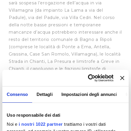
sarà sospesa l’erogazione dell’acqua in via
Villamagna (da impianto La Lama a via del
Padule), via del Padule, via Villa Cedri. Nel corso
della notte basse pressioni e temporanee
mancanze d’acqua potrebbero interessare anche il
resto del territorio comunale di Bagno a Ripoli
(comprese le località di Ponte a Ema, Antella,
Grassina, Case San Romolo, Villamagna), le località
Strada in Chianti, La Presura e limitrofe a Greve in
Chianti, il capoluogo e le frazioni limitrofe di
Impruneta. In caso di condizioni meteo avverse
l’intervento potrà essere spostato al primo giorno
utile successivo.
Consenso
Dettagli
Impostazioni degli annunci
In
Publiacqua si scusa con i cittadini per il disagio che
questo lavoro creerà loro.
Uso responsabile dei dati
Noi e
i nostri 1022 partner
trattiamo i vostri dati