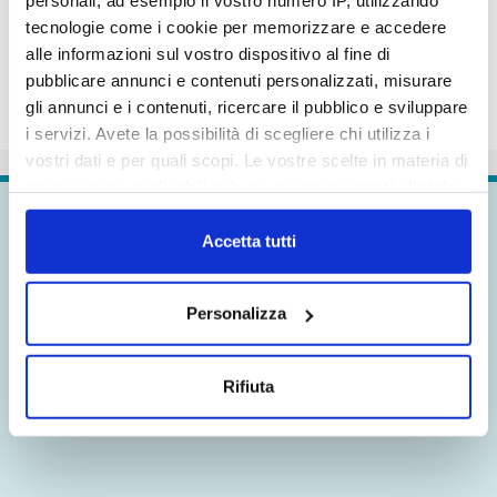
personali, ad esempio il vostro numero IP, utilizzando
tecnologie come i cookie per memorizzare e accedere
alle informazioni sul vostro dispositivo al fine di
pubblicare annunci e contenuti personalizzati, misurare
gli annunci e i contenuti, ricercare il pubblico e sviluppare
i servizi. Avete la possibilità di scegliere chi utilizza i
vostri dati e per quali scopi. Le vostre scelte in materia di
privacy sono applicabili solo su questa proprietà digitale
in cui avete effettuato le vostre scelte. È possibile
Continua a
esplorare
modificare o revocare il proprio consenso in qualsiasi
Accetta tutti
momento dalla Dichiarazione sui cookie o facendo clic
sull'icona di attivazione della privacy.
Personalizza
Con il tuo consenso, vorremmo anche:
Notizia
Notizia
raccogliere informazioni sulla tua posizione
Rifiuta
prec.
succ.
geografica, con un'approssimazione di qualche
metro,
Identificare il tuo dispositivo, scansionandolo
attivamente alla ricerca di caratteristiche specifiche