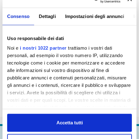
l’intervento potrà essere spostato al primo giorno
utile successivo.
Consenso
Dettagli
Impostazioni degli annunci
In
Publiacqua si scusa con i cittadini per il disagio che
questo lavoro creerà loro.
Uso responsabile dei dati
Noi e
i nostri 1022 partner
trattiamo i vostri dati
personali, ad esempio il vostro numero IP, utilizzando
tecnologie come i cookie per memorizzare e accedere
alle informazioni sul vostro dispositivo al fine di
pubblicare annunci e contenuti personalizzati, misurare
gli annunci e i contenuti, ricercare il pubblico e sviluppare
i servizi. Avete la possibilità di scegliere chi utilizza i
vostri dati e per quali scopi. Le vostre scelte in materia di
privacy sono applicabili solo su questa proprietà digitale
in cui avete effettuato le vostre scelte. È possibile
modificare o revocare il proprio consenso in qualsiasi
Accetta tutti
momento dalla Dichiarazione sui cookie o facendo clic
Continua a
esplorare
sull'icona di attivazione della privacy.