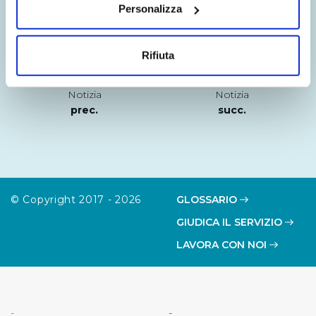
Personalizza
Con il tuo consenso, vorremmo anche:
raccogliere informazioni sulla tua posizione
Rifiuta
geografica, con un'approssimazione di qualche
metro,
Notizia
Notizia
Identificare il tuo dispositivo, scansionandolo
prec.
succ.
attivamente alla ricerca di caratteristiche specifiche
(impronte digitali).
Approfondisci come vengono elaborati i tuoi dati personali
e imposta le tue preferenze nella
sezione dettagli
. Puoi
modificare o ritirare il tuo consenso in qualsiasi momento
© Copyright 2017 - 2026
GLOSSARIO
dalla Dichiarazione sui cookie.
GIUDICA IL SERVIZIO
Utilizziamo dei cookie tecnici necessari per rendere
LAVORA CON NOI
fruibile il sito web abilitandone funzionalità di base quali
la navigazione sulle pagine e l'accesso alle aree
protette. In linea con le preferenze manifestate
dall’Utente e con i consensi dallo stesso prestati, i
-
-