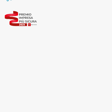
Cliccando su "Rifiuta" o sulla "X" posizionata in alto a
destra in questo banner l’Utente rifiuta tutti i cookie con
la sola eccezione dei cookie tecnici. La chiusura del
presente banner comporta il permanere delle
impostazioni di default e dunque la continuazione della
navigazione in assenza di cookie o altri sistemi di
tracciamento ad esclusione di quelli tecnici
indispensabili per una corretta visualizzazione della
pagina.