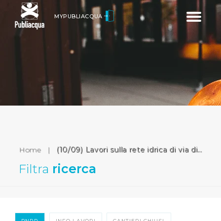
Toggle
MYPUBLIACQUA
navigatio
Home
|
(10/09) Lavori sulla rete idrica di via di Maliseti (Prato)
Filtra
ricerca