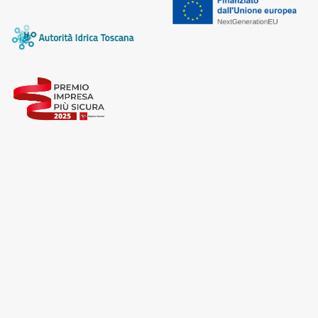
Cliccando su "Accetta tutti", l'Utente accetta di
memorizzare tutti i cookie sul dispositivo per le finalità
sopra indicate.
Cliccando su "Personalizza" l’Utente può gestire
direttamente le proprie preferenze selezionando i
singoli cookie desiderati e le terze parti destinatarie
della condivisione di informazioni sopra indicata.
Cliccando su "Rifiuta" o sulla "X" posizionata in alto a
destra in questo banner l’Utente rifiuta tutti i cookie con
la sola eccezione dei cookie tecnici. La chiusura del
presente banner comporta il permanere delle
impostazioni di default e dunque la continuazione della
navigazione in assenza di cookie o altri sistemi di
tracciamento ad esclusione di quelli tecnici
indispensabili per una corretta visualizzazione della
pagina.