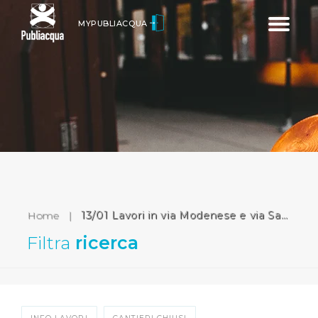
Toggle
MYPUBLIACQUA
navigatio
Home
|
13/01 Lavori in via Modenese e via San Felice a Piteccio (Pistoia)
Filtra
ricerca