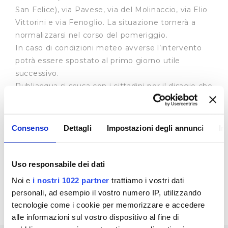
San Felice), via Pavese, via del Molinaccio, via Elio
Vittorini e via Fenoglio. La situazione tornerà a
normalizzarsi nel corso del pomeriggio.
In caso di condizioni meteo avverse l’intervento
potrà essere spostato al primo giorno utile
successivo.
Publiacqua si scusa con i cittadini per il disagio che
questo lavoro creerà loro.
Consenso
Dettagli
Impostazioni degli annunci
In
Uso responsabile dei dati
Noi e
i nostri 1022 partner
trattiamo i vostri dati
personali, ad esempio il vostro numero IP, utilizzando
tecnologie come i cookie per memorizzare e accedere
alle informazioni sul vostro dispositivo al fine di