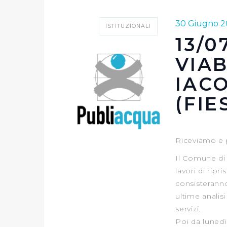
30 Giugno 2
ISTITUZIONALI
13/0
VIAB
IAC
(FIE
Riceviamo e 
Il Comune di 
lavori di rip
consisteranno 
ultime analis
servizi.
Poi da lunedì 