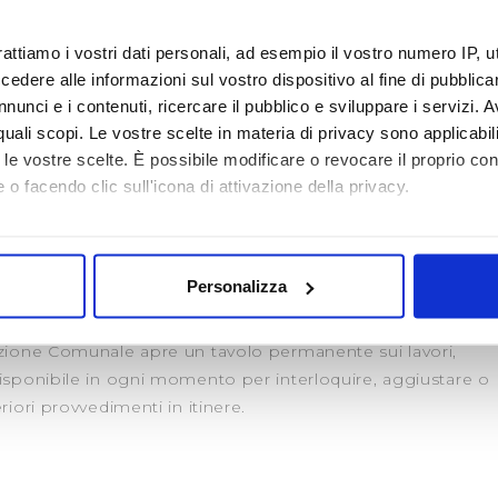
 uscita da via Montegirone e via Campati: (via di
via della Rosa > via dei Bassi (verso Girone/Firenze) o via
rattiamo i vostri dati personali, ad esempio il vostro numero IP, 
dere alle informazioni sul vostro dispositivo al fine di pubblica
verso Compiobbi);
nunci e i contenuti, ricercare il pubblico e sviluppare i servizi. A
n entrata verso via Montegirone e via Campati: via San
r quali scopi. Le vostre scelte in materia di privacy sono applicabi
dei Bassi > via della Rosa
to le vostre scelte. È possibile modificare o revocare il proprio 
cedenti ai lavori si provvederà al ripristino di piccole
 o facendo clic sull'icona di attivazione della privacy.
te al manto stradale e alla pulizia della vegetazione
edi stradali.
mo anche:
 altresì a rendere disponibile il maggior numero di posti
oni sulla tua posizione geografica, con un'approssimazione di qu
an Iacopo, per dare la possibilità di parcheggiare e
Personalizza
spositivo, scansionandolo attivamente alla ricerca di caratteristich
 piedi la “parte bassa” di Via Montegirone e via Campati.
zione Comunale apre un tavolo permanente sui lavori,
aborati i tuoi dati personali e imposta le tue preferenze nella
s
isponibile in ogni momento per interloquire, aggiustare o
consenso in qualsiasi momento dalla Dichiarazione sui cookie.
riori provvedimenti in itinere.
i necessari per rendere fruibile il sito web abilitandone funziona
accesso alle aree protette. In linea con le preferenze manifesta
i, i cookie possono essere inoltre utilizzati per analizzare il tr