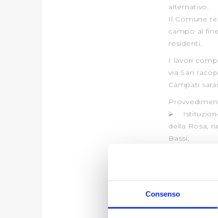
alternativo.
Il Comune ren
campo al fine 
residenti.
I lavori compo
via San Iacop
Campati saran
Provvedimenti
⮚ Istituzione
della Rosa, ne
Bassi;
⮚ Istituzione
dall’intersez
consentito sol
⮚ Tutte le al
Consenso
circolazione.
Riepilogando