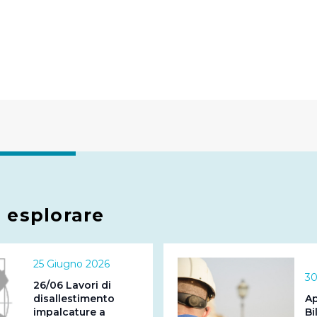
 ed annunci e per fornire funzionalità dei social media, condiv
il nostro sito con i nostri partner. Tali soggetti, che si occupano
otrebbero combinare le informazioni ricevute con altre informazi
 suo utilizzo dei loro servizi.
 l'Utente accetta di memorizzare tutti i cookie sul dispositivo pe
l’Utente può gestire direttamente le proprie preferenze selezi
estinatarie della condivisione di informazioni sopra indicata.
 "X" posizionata in alto a destra in questo banner l’Utente rifiut
. La chiusura del presente banner comporta il permanere delle 
a
esplorare
a navigazione in assenza di cookie o altri sistemi di tracciame
a corretta visualizzazione della pagina.
25 Giugno 2026
30
26/06 Lavori di
disallestimento
Ap
impalcature a
Bi