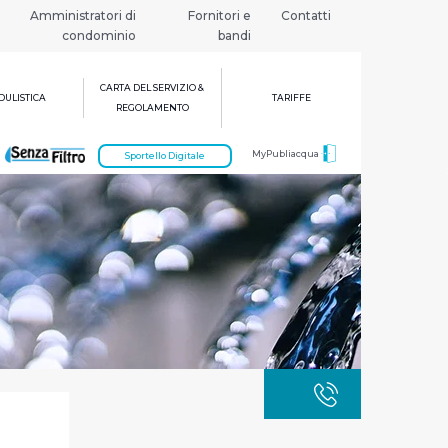
Amministratori di
Fornitori e
Contatti
condominio
bandi
CARTA DEL SERVIZIO &
ULISTICA
TARIFFE
REGOLAMENTO
MyPubliacqua
Sportello Digitale
GUASTI
800 3