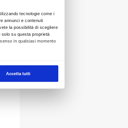
utilizzando tecnologie come i
re annunci e contenuti
vete la possibilità di scegliere
li solo su questa proprietà
consenso in qualsiasi momento
alche metro,
Accetta tutti
e specifiche (impronte
ezione dettagli
. Puoi
lità di base quali la
te dall’Utente e con i
affico sul nostro sito web,