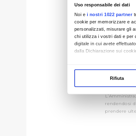
Uso responsabile dei dati
● Percorso in
Terenzano) > 
Noi e
i nostri 1022 partner
t
cookie per memorizzare e acce
della Rosa (
personalizzati, misurare gli an
● Percorso i
chi utilizza i vostri dati e pe
Iacopo > via 
digitale in cui avete effettua
Nei giorni pre
dalla Dichiarazione sui cookie
criticità lega
invadente le s
Con il tuo consenso, vorrem
Si provvederà
raccogliere informazi
auto in via S
Rifiuta
Identificare il tuo di
raggiungere a
digitali).
L’Amministra
Approfondisci come vengono el
rendendosi d
modificare o ritirare il tuo 
prendere ulte
Utilizziamo dei cookie tecnic
navigazione sulle pagine e l'
consensi dallo stesso prestat