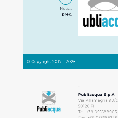
Notizia
prec.
© Copyright 2017 - 2026
-
Publiacqua S.p.A
Via Villamagna 90/c
50126 Fi
Tel. +39 055688903
Fax. +39 055686249