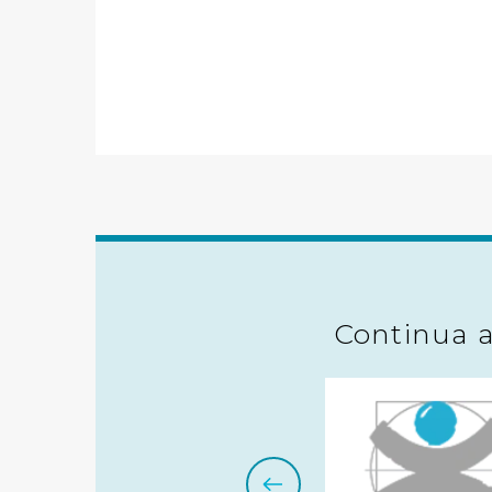
per personalizzare contenuti
modo in cui l’Utente utilizza 
pubblicità e social media, p
loro o che hanno raccolto dal
Cliccando su "Accetta tutti",
Cliccando su "Personalizza" 
desiderati e le terze parti d
Cliccando su "Rifiuta" o sulla
eccezione dei cookie tecnici
Continua 
dunque la continuazione dell
tecnici indispensabili per un