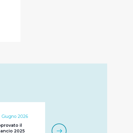
idendo informazioni sul
 di analisi dei dati web,
oni che l’Utente ha fornito
r le finalità sopra indicate.
onando i singoli cookie
a tutti i cookie con la sola
impostazioni di default e
nto ad esclusione di quelli
 Giugno 2026
provato il
lancio 2025