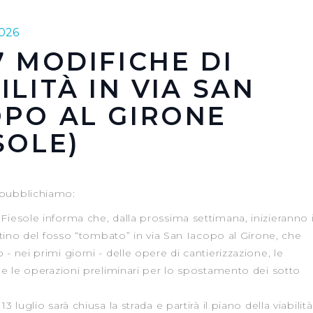
026
7 MODIFICHE DI
ILITÀ IN VIA SAN
OPO AL GIRONE
SOLE)
pubblichiamo:
Fiesole informa che, dalla prossima settimana, inizieranno 
ristino del fosso “tombato” in via San Iacopo al Girone, che
- nei primi giorni - delle opere di cantierizzazione, le
i e le operazioni preliminari per lo spostamento dei sotto
13 luglio sarà chiusa la strada e partirà il piano della viabilità