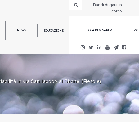
Bandi di gara in
corso
NEWS
COSA DEVI SAPERE
MOD
EDUCAZIONE
abilità in via San Iacopo al Girone (Fiesole)