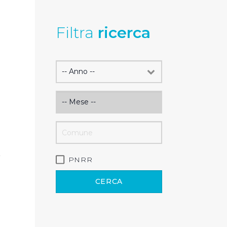
Filtra
ricerca
i
PNRR
CERCA