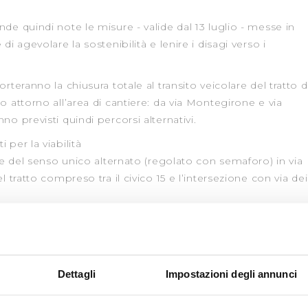
de quindi note le misure - valide dal 13 luglio - messe in
di agevolare la sostenibilità e lenire i disagi verso i
rteranno la chiusura totale al transito veicolare del tratto d
o attorno all’area di cantiere: da via Montegirone e via
no previsti quindi percorsi alternativi.
 per la viabilità
 del senso unico alternato (regolato con semaforo) in via
l tratto compreso tra il civico 15 e l’intersezione con via dei
 del senso unico in via della Rosa a partire
ione con via dei Bassi verso Compiobbi (da Compiobbi sarà
o accesso frontisti fino al civico 3);
tre strade manterranno, per il momento, invariati i sensi di
Dettagli
Impostazioni degli annunci
: