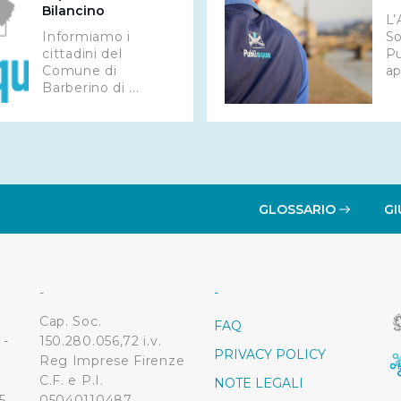
Bilancino
L’
Informiamo i
So
cittadini del
Pu
Comune di
ap
Barberino di ...
GLOSSARIO
GI
-
-
Cap. Soc.
FAQ
 -
150.280.056,72 i.v.
PRIVACY POLICY
Reg Imprese Firenze
C.F. e P.I.
NOTE LEGALI
5
05040110487