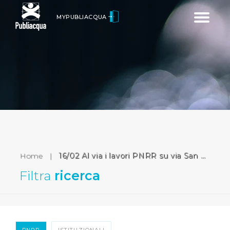
Toggle
MYPUBLIACQUA
navigatio
Home
|
16/02 Al via i lavori PNRR su via San Gallo (Firenze)
Filtra
ricerca