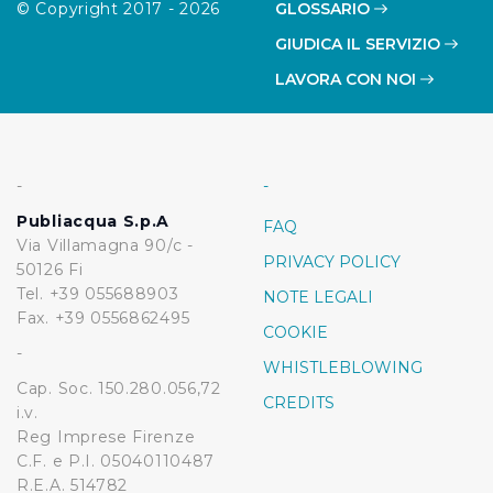
© Copyright 2017 - 2026
GLOSSARIO
Cliccando su "Personalizza" l’Utente può gestire
direttamente le proprie preferenze selezionando i
GIUDICA IL SERVIZIO
singoli cookie desiderati e le terze parti destinatarie
LAVORA CON NOI
della condivisione di informazioni sopra indicata.
Cliccando su "Rifiuta" o sulla "X" posizionata in alto a
destra in questo banner l’Utente rifiuta tutti i cookie con
-
-
la sola eccezione dei cookie tecnici. La chiusura del
presente banner comporta il permanere delle
Publiacqua S.p.A
FAQ
Via Villamagna 90/c -
impostazioni di default e dunque la continuazione della
PRIVACY POLICY
50126 Fi
navigazione in assenza di cookie o altri sistemi di
Tel. +39 055688903
NOTE LEGALI
tracciamento ad esclusione di quelli tecnici
Fax. +39 0556862495
indispensabili per una corretta visualizzazione della
COOKIE
pagina.
-
WHISTLEBLOWING
Cap. Soc. 150.280.056,72
CREDITS
i.v.
Reg Imprese Firenze
C.F. e P.I. 05040110487
R.E.A. 514782