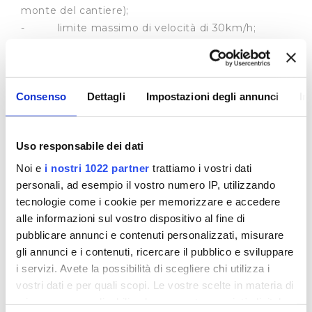
monte del cantiere);
- limite massimo di velocità di 30km/h;
- divieto di sosta con rimozione forzata, lato
civici pari al fine di istituire 3 stalli per Avvocatura
dello Stato e 4 stalli per la Polizia idraulica;
Consenso
Dettagli
Impostazioni degli annunci
In
Fase 2 (cantiere lato civici dispari, dalle ore 09.00
del 16 febbraio alle ore 24.00 del 26 maggio 2026):
Uso responsabile dei dati
VIA SAN GALLO (dall’intersezione con via degli
Arazzieri al civico 56, cantiere per tratti)
Noi e
i nostri 1022 partner
trattiamo i vostri dati
- restringimento di carreggiata (strettoia
personali, ad esempio il vostro numero IP, utilizzando
tecnologie come i cookie per memorizzare e accedere
asimmetrica a sinistra con direzione da via degli
alle informazioni sul vostro dispositivo al fine di
Arazzieri a via delle Ruote);
pubblicare annunci e contenuti personalizzati, misurare
- divieto di sosta con rimozione forzata,
gli annunci e i contenuti, ricercare il pubblico e sviluppare
ambo i lati (escluso veicoli Avvocatura dello Stato
i servizi. Avete la possibilità di scegliere chi utilizza i
e Polizia idraulica negli stalli realizzati a valle e
vostri dati e per quali scopi. Le vostre scelte in materia di
monte del cantiere);
privacy sono applicabili solo su questa proprietà digitale
- limite massimo di velocità di 30km/h;