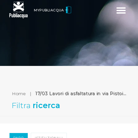
Toggle
MYPUBLIACQUA
navigatio
Home
|
17/03 Lavori di asfaltatura in via Pistoiese (Prato)
Filtra
ricerca