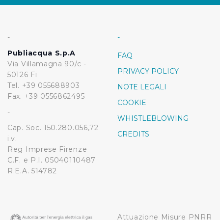
singoli cookie desiderati e le terze parti destinatarie
della condivisione di informazioni sopra indicata.
-
-
Cliccando su "Rifiuta" o sulla "X" posizionata in alto a
destra in questo banner l’Utente rifiuta tutti i cookie con
Publiacqua S.p.A
FAQ
Via Villamagna 90/c -
la sola eccezione dei cookie tecnici. La chiusura del
PRIVACY POLICY
50126 Fi
presente banner comporta il permanere delle
Tel. +39 055688903
NOTE LEGALI
impostazioni di default e dunque la continuazione della
Fax. +39 0556862495
navigazione in assenza di cookie o altri sistemi di
COOKIE
tracciamento ad esclusione di quelli tecnici
-
WHISTLEBLOWING
indispensabili per una corretta visualizzazione della
Cap. Soc. 150.280.056,72
CREDITS
pagina.
i.v.
Reg Imprese Firenze
C.F. e P.I. 05040110487
R.E.A. 514782
Attuazione Misure PNRR