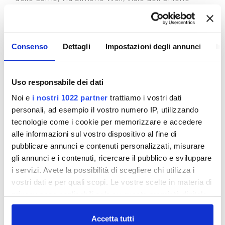
Europea poi via Pistoiese;
- per chi proviene da VIA CROCE ROSSA e
volesse raggiungere via Pistoiese (loc. Viaccia): via
Consenso
Dettagli
Impostazioni degli annunci
In
Croce Rossa, via Valdingole e poi via Pistoiese;
- VIA PISTOIESE (lato Viaccia) e volesse
raggiungere via Pistoiese (loc. Mazzone):
Uso responsabile dei dati
(Comune di Prato) via Pistoiese, via Pasubio, via
Noi e
i nostri 1022 partner
trattiamo i vostri dati
Monte Santo, via di Maliseti, via Moradei, via Melis
personali, ad esempio il vostro numero IP, utilizzando
(Comune di Montemurlo), via Berlinguer, via
tecnologie come i cookie per memorizzare e accedere
Labriola, via delle Lame
alle informazioni sul vostro dispositivo al fine di
(Comune di Prato), via delle Lame, via Simone
pubblicare annunci e contenuti personalizzati, misurare
Weil, viale dell’Unione Europea poi via Pistoiese;
gli annunci e i contenuti, ricercare il pubblico e sviluppare
- VIA PISTOIESE (lato Mazzone) e volesse
i servizi. Avete la possibilità di scegliere chi utilizza i
raggiungere via Pistoiese (loc. Viaccia): (Comune
vostri dati e per quali scopi. Le vostre scelte in materia di
di Prato) via Pistoiese, viale dell’Unione Europea,
privacy sono applicabili solo su questa proprietà digitale
via Simone Weil, via delle Lame (Comune di
in cui avete effettuato le vostre scelte. È possibile
Montemurlo), via della Lame, via Labriola, via
modificare o revocare il proprio consenso in qualsiasi
Accetta tutti
Berlinguer (Comune di Prato), via Melis, via