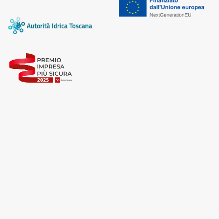
Cliccando su "Accetta tutti", l'Utente accetta di
memorizzare tutti i cookie sul dispositivo per le finalità
sopra indicate.
Cliccando su "Personalizza" l’Utente può gestire
direttamente le proprie preferenze selezionando i
singoli cookie desiderati e le terze parti destinatarie
della condivisione di informazioni sopra indicata.
Cliccando su "Rifiuta" o sulla "X" posizionata in alto a
destra in questo banner l’Utente rifiuta tutti i cookie con
la sola eccezione dei cookie tecnici. La chiusura del
presente banner comporta il permanere delle
impostazioni di default e dunque la continuazione della
navigazione in assenza di cookie o altri sistemi di
tracciamento ad esclusione di quelli tecnici
indispensabili per una corretta visualizzazione della
pagina.