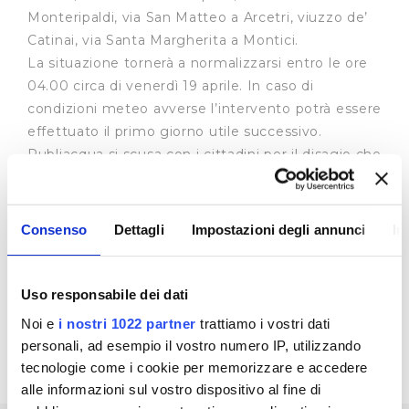
Monteripaldi, via San Matteo a Arcetri, viuzzo de’
Catinai, via Santa Margherita a Montici.
La situazione tornerà a normalizzarsi entro le ore
04.00 circa di venerdì 19 aprile. In caso di
condizioni meteo avverse l’intervento potrà essere
effettuato il primo giorno utile successivo.
Publiacqua si scusa con i cittadini per il disagio che
questo lavoro creerà loro.
Consenso
Dettagli
Impostazioni degli annunci
In
Uso responsabile dei dati
Noi e
i nostri 1022 partner
trattiamo i vostri dati
personali, ad esempio il vostro numero IP, utilizzando
tecnologie come i cookie per memorizzare e accedere
alle informazioni sul vostro dispositivo al fine di