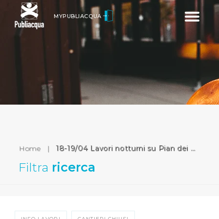
Toggle
MYPUBLIACQUA
navigatio
Home
|
18-19/04 Lavori notturni su Pian dei Giullari (Firenze)
Filtra
ricerca