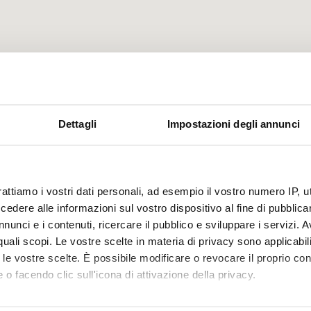
Dettagli
Impostazioni degli annunci
cittadini del Comune di Barberino Tavarnelle che i
approvvigionamento che si stanno registrando nel
Tavarnelle e nelle frazioni limitrofe sono causati da un
rattiamo i vostri dati personali, ad esempio il vostro numero IP, 
dere alle informazioni sul vostro dispositivo al fine di pubblica
te a servizio dell’impianto del Morrocco. I nostri tecnici
nunci e i contenuti, ricercare il pubblico e sviluppare i servizi. A
ziato l’intervento di riparazione che, salvo problemi tecnici,
r quali scopi. Le vostre scelte in materia di privacy sono applicabi
 corso delle ore notturne. Publiacqua si scusa con i
to le vostre scelte. È possibile modificare o revocare il proprio 
 il disagio che questo problema sta provocando loro.
 o facendo clic sull'icona di attivazione della privacy.
mo anche: