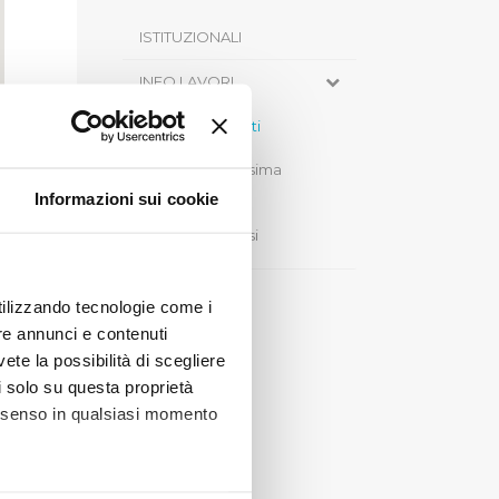
ISTITUZIONALI
INFO LAVORI
Cantieri Aperti
Cantieri Prossima
Apertura
Informazioni sui cookie
Cantieri Chiusi
utilizzando tecnologie come i
re annunci e contenuti
vete la possibilità di scegliere
li solo su questa proprietà
consenso in qualsiasi momento