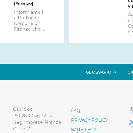
co
(Firenze)
vi
 "X" posizionata in alto a destra in questo banner l’Utente rifiut
Informiamo i
Ag
. La chiusura del presente banner comporta il permanere delle 
cittadini del
ci
Comune di
a navigazione in assenza di cookie o altri sistemi di tracciame
C
Firenze che, ...
a corretta visualizzazione della pagina.
Fi
GLOSSARIO
GI
-
-
Cap. Soc.
FAQ
 -
150.280.056,72 i.v.
PRIVACY POLICY
Reg Imprese Firenze
C.F. e P.I.
NOTE LEGALI