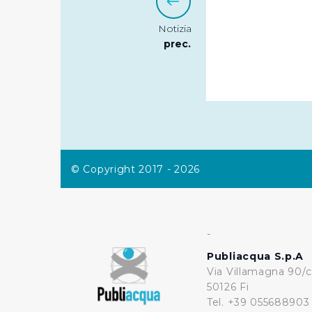
Cliccando su "Rifiuta" o sulla
Notizia
eccezione dei cookie tecnici
prec.
dunque la continuazione dell
tecnici indispensabili per un
© Copyright 2017 - 2026
-
Publiacqua S.p.A
Via Villamagna 90/c
50126 Fi
Tel. +39 055688903