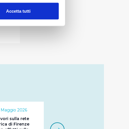
alche metro,
Accetta tutti
e specifiche (impronte
ezione dettagli
. Puoi
lità di base quali la
te dall’Utente e con i
affico sul nostro sito web,
idendo informazioni sul
 di analisi dei dati web,
oni che l’Utente ha fornito
r le finalità sopra indicate.
 Maggio 2026
onando i singoli cookie
vori sulla rete
rica di Firenze