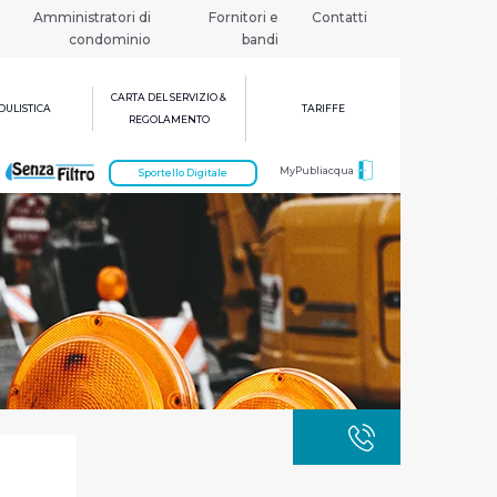
Amministratori di
Fornitori e
Contatti
condominio
bandi
CARTA DEL SERVIZIO &
ULISTICA
TARIFFE
REGOLAMENTO
MyPubliacqua
Sportello Digitale
GUASTI
800 3