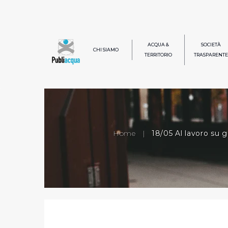
ACQUA &
SOCIETÀ
CHI SIAMO
TERRITORIO
TRASPARENTE
Home
|
18/05 Al lavoro su g