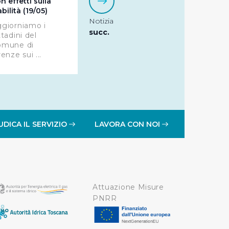
n effetti sulla
abilità (19/05)
a tutti i cookie con la sola
Notizia
giorniamo i
impostazioni di default e
succ.
ttadini del
nto ad esclusione di quelli
omune di
renze sui ...
UDICA IL SERVIZIO
LAVORA CON NOI
Attuazione Misure
PNRR