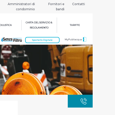
Amministratori di
Fornitori e
Contatti
condominio
bandi
CARTA DEL SERVIZIO &
ULISTICA
TARIFFE
REGOLAMENTO
MyPubliacqua
Sportello Digitale
GUASTI
800 3