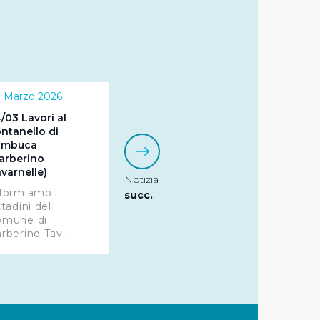
r le finalità sopra indicate.
onando i singoli cookie
 Marzo 2026
a tutti i cookie con la sola
impostazioni di default e
/03 Lavori al
ntanello di
nto ad esclusione di quelli
ambuca
arberino
varnelle)
Notizia
formiamo i
succ.
ttadini del
omune di
rberino Tav...