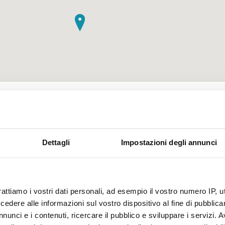
rniamo i cittadini del Comune di Fiesole che i nostri tecnici
l lavoro per risolvere il guasto che sta creando i problemi
onamento persistenti nelle zone già interessate ieri (via
Dettagli
Impostazioni degli annunci
o, via Bosconi, via Olmo e limitrofe). I lavori termineranno
ta. Per ridurre al minimo i disagi un’autobotte è posizionata
o di fronte al ristorante la Casa del prosciutto fronte civico
). Publiacqua si scusa con i cittadini per il disagio che
rattiamo i vostri dati personali, ad esempio il vostro numero IP, 
ema sta provocando loro.
dere alle informazioni sul vostro dispositivo al fine di pubblica
nunci e i contenuti, ricercare il pubblico e sviluppare i servizi. A
miamo i cittadini del Comune di Fiesole che i problemi di