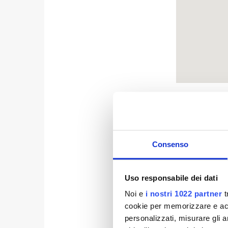
15.33 - Aggio
sono ancora a
di approvvigi
Consenso
Acquinvogliol
entro la sera
Uso responsabile dei dati
nel parcheggi
58 della SP54
Noi e
i nostri 1022 partner
t
questo probl
cookie per memorizzare e acce
personalizzati, misurare gli an
08.50 - Infor