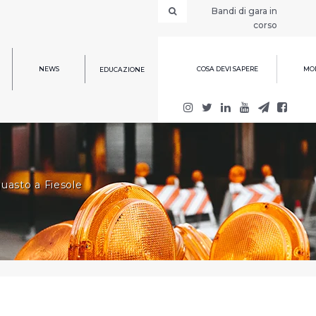
Bandi di gara in
corso
NEWS
COSA DEVI SAPERE
MOD
EDUCAZIONE
guasto a Fiesole