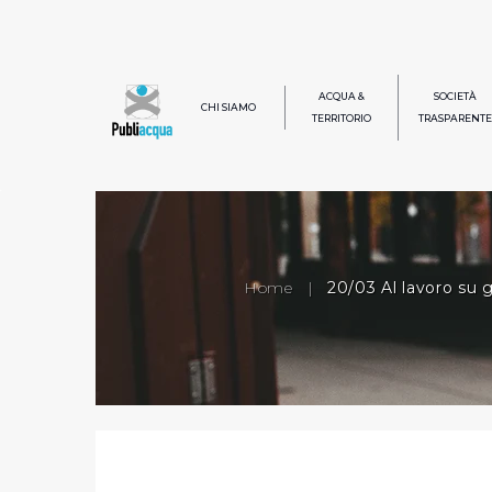
ACQUA &
SOCIETÀ
CHI SIAMO
TERRITORIO
TRASPARENTE
Home
|
20/03 Al lavoro su 