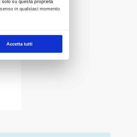
li solo su questa proprietà
consenso in qualsiasi momento
alche metro,
Accetta tutti
e specifiche (impronte
ezione dettagli
. Puoi
lità di base quali la
te dall’Utente e con i
affico sul nostro sito web,
idendo informazioni sul
 di analisi dei dati web,
oni che l’Utente ha fornito