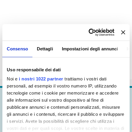
Consenso
Dettagli
Impostazioni degli annunci
In
Uso responsabile dei dati
Noi e
i nostri 1022 partner
trattiamo i vostri dati
personali, ad esempio il vostro numero IP, utilizzando
tecnologie come i cookie per memorizzare e accedere
Continua a
esplorare
alle informazioni sul vostro dispositivo al fine di
pubblicare annunci e contenuti personalizzati, misurare
gli annunci e i contenuti, ricercare il pubblico e sviluppare
i servizi. Avete la possibilità di scegliere chi utilizza i
vostri dati e per quali scopi. Le vostre scelte in materia di