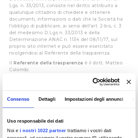
Lgs. n. 33/2013, consiste nel diritto attribuito a
qualunque cittadino di chiedere e ottenere
documenti, informazioni o dati che la Società ha
l’obbligo di pubblicare, ai sensi dell’art. 2-bis, c. 3
del medesimo D.Lgs n. 33/2013 e della
Determinazione ANAC n. 1134 del 08/11/17, sul
proprio sito internet e può essere esercitato
rivolgendosi al Referente della trasparenza.
Il
Referente della trasparenza
è il dott. Matteo
Colombi.
Il recapito appositamente dedicato alla
presentazione di dette istante è il seguente:
e-mail:
accessocivico@publiacqua.it
Consenso
Dettagli
Impostazioni degli annunci
In
La richiesta di accesso civico è gratuita, non deve
essere motivata e sostenuta da un interesse
qualificato e deve essere soddisfatta entro 30
Uso responsabile dei dati
giorni con la pubblicazione del documento,
Noi e
i nostri 1022 partner
trattiamo i vostri dati
dell’informazione o del dato richiesto sul sito
personali, ad esempio il vostro numero IP, utilizzando