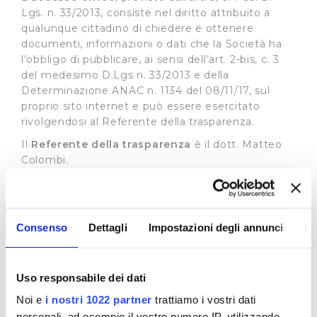
Lgs. n. 33/2013, consiste nel diritto attribuito a
qualunque cittadino di chiedere e ottenere
documenti, informazioni o dati che la Società ha
l’obbligo di pubblicare, ai sensi dell’art. 2-bis, c. 3
del medesimo D.Lgs n. 33/2013 e della
Determinazione ANAC n. 1134 del 08/11/17, sul
proprio sito internet e può essere esercitato
rivolgendosi al Referente della trasparenza.
Il
Referente della trasparenza
è il dott. Matteo
Colombi.
Il recapito appositamente dedicato alla
presentazione di dette istante è il seguente:
e-mail:
accessocivico@publiacqua.it
Consenso
Dettagli
Impostazioni degli annunci
In
La richiesta di accesso civico è gratuita, non deve
essere motivata e sostenuta da un interesse
qualificato e deve essere soddisfatta entro 30
Uso responsabile dei dati
giorni con la pubblicazione del documento,
Noi e
i nostri 1022 partner
trattiamo i vostri dati
dell’informazione o del dato richiesto sul sito
personali, ad esempio il vostro numero IP, utilizzando