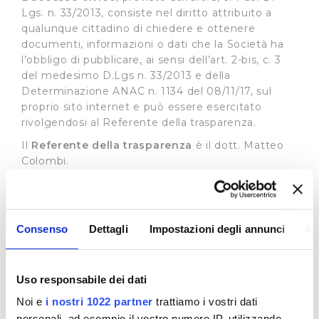
Lgs. n. 33/2013, consiste nel diritto attribuito a
qualunque cittadino di chiedere e ottenere
documenti, informazioni o dati che la Società ha
l’obbligo di pubblicare
,
ai sensi dell’art. 2-bis, c. 3
del medesimo D.Lgs n. 33/2013 e della
Determinazione ANAC n. 1134 del 08/11/17, sul
proprio sito internet e può essere esercitato
rivolgendosi al Referente della trasparenza.
Il
Referente della trasparenza
è il dott. Matteo
Colombi.
Il recapito appositamente dedicato alla
presentazione di dette istante è il seguente:
e-mail:
accessocivico@publiacqua.it
Consenso
Dettagli
Impostazioni degli annunci
In
La richiesta di accesso civico è gratuita, non deve
essere motivata e sostenuta da un interesse
qualificato e deve essere soddisfatta entro 30
Uso responsabile dei dati
giorni con la pubblicazione del documento,
Noi e
i nostri 1022 partner
trattiamo i vostri dati
dell’informazione o del dato richiesto sul sito
personali, ad esempio il vostro numero IP, utilizzando