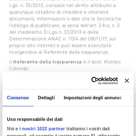
Lgs. n. 33/2013, consiste nel diritto attribuito a
qualunque cittadino di chiedere e ottenere
documenti, informazioni o dati che la Società ha
l’obbligo di pubblicare
,
ai sensi dell’art. 2-bis, c. 3
del medesimo D.Lgs n. 33/2013 e della
Determinazione ANAC n. 1134 del 08/11/17, sul
proprio sito internet e può essere esercitato
rivolgendosi al Referente della trasparenza.
Il
Referente della trasparenza
è il dott. Matteo
Colombi.
Il recapito appositamente dedicato alla
presentazione di dette istante è il seguente:
e-mail:
accessocivico@publiacqua.it
Consenso
Dettagli
Impostazioni degli annunci
In
La richiesta di accesso civico è gratuita, non deve
essere motivata e sostenuta da un interesse
qualificato e deve essere soddisfatta entro 30
Uso responsabile dei dati
giorni con la pubblicazione del documento,
Noi e
i nostri 1022 partner
trattiamo i vostri dati
dell’informazione o del dato richiesto sul sito
personali, ad esempio il vostro numero IP, utilizzando