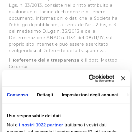
Lgs. n. 33/2013, consiste nel diritto attribuito a
qualunque cittadino di chiedere e ottenere
documenti, informazioni o dati che la Società ha
l’obbligo di pubblicare
,
ai sensi dell’art. 2-bis, c. 3
del medesimo D.Lgs n. 33/2013 e della
Determinazione ANAC n. 1134 del 08/11/17, sul
proprio sito internet e può essere esercitato
rivolgendosi al Referente della trasparenza.
Il
Referente della trasparenza
è il dott. Matteo
Colombi.
Il recapito appositamente dedicato alla
presentazione di dette istante è il seguente:
e-mail:
accessocivico@publiacqua.it
Consenso
Dettagli
Impostazioni degli annunci
In
La richiesta di accesso civico è gratuita, non deve
essere motivata e sostenuta da un interesse
qualificato e deve essere soddisfatta entro 30
Uso responsabile dei dati
giorni con la pubblicazione del documento,
Noi e
i nostri 1022 partner
trattiamo i vostri dati
dell’informazione o del dato richiesto sul sito
personali, ad esempio il vostro numero IP, utilizzando