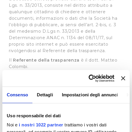
Lgs. n. 33/2013, consiste nel diritto attribuito a
qualunque cittadino di chiedere e ottenere
documenti, informazioni o dati che la Società ha
l’obbligo di pubblicare
,
ai sensi dell’art. 2-bis, c. 3
del medesimo D.Lgs n. 33/2013 e della
Determinazione ANAC n. 1134 del 08/11/17, sul
proprio sito internet e può essere esercitato
rivolgendosi al Referente della trasparenza.
Il
Referente della trasparenza
è il dott. Matteo
Colombi.
Il recapito appositamente dedicato alla
presentazione di dette istante è il seguente:
e-mail:
accessocivico@publiacqua.it
Consenso
Dettagli
Impostazioni degli annunci
In
La richiesta di accesso civico è gratuita, non deve
essere motivata e sostenuta da un interesse
qualificato e deve essere soddisfatta entro 30
Uso responsabile dei dati
giorni con la pubblicazione del documento,
Noi e
i nostri 1022 partner
trattiamo i vostri dati
dell’informazione o del dato richiesto sul sito
personali, ad esempio il vostro numero IP, utilizzando