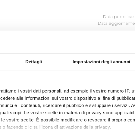
Data pubblicazi
Data aggiornamen
Dettagli
Impostazioni degli annunci
rt. 5, c. 1 del D. Lgs. n. 33/2013, consiste nel diritto attribui
 informazioni o dati che la Società ha l’obbligo di pubblic
33/2013 e della Determinazione ANAC n. 1134 del 08/11/17, s
ivolgendosi al Referente della trasparenza.
rattiamo i vostri dati personali, ad esempio il vostro numero IP, 
il dott. Matteo Colombi.
dere alle informazioni sul vostro dispositivo al fine di pubblica
nunci e i contenuti, ricercare il pubblico e sviluppare i servizi. A
o alla presentazione di dette istante è il seguente:
r quali scopi. Le vostre scelte in materia di privacy sono applicabi
ua.it
to le vostre scelte. È possibile modificare o revocare il proprio 
ratuita, non deve essere motivata e sostenuta da un interes
 o facendo clic sull'icona di attivazione della privacy.
i con la pubblicazione del documento, dell’informazione o d