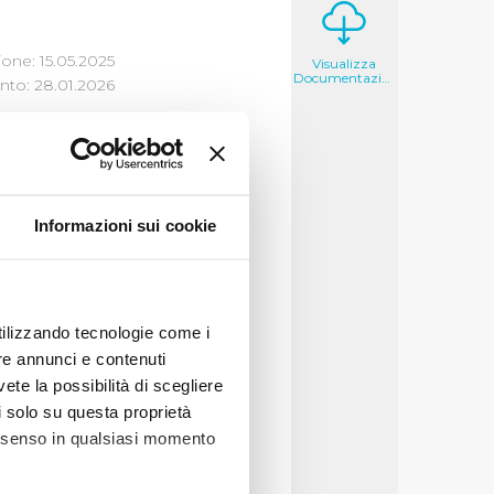
one: 15.05.2025
Visualizza
Documentazione
to: 28.01.2026
Informazioni sui cookie
to a qualunque cittadino
are
,
ai sensi dell’art.
ul proprio sito
utilizzando tecnologie come i
re annunci e contenuti
vete la possibilità di scegliere
li solo su questa proprietà
consenso in qualsiasi momento
se qualificato e deve
el dato richiesto sul