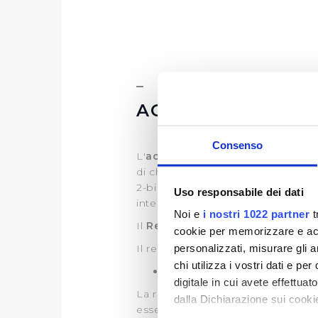
ACCESSO CIVICO
Consenso
L'
accesso civico
, previsto dall'a
di chiedere e ottenere documenti,
2-bis, c. 3 del medesimo D.Lgs n. 
Uso responsabile dei dati
internet e può essere esercitato r
Noi e
i nostri 1022 partner
t
Il
Referente della trasparenza
è 
cookie per memorizzare e acce
personalizzati, misurare gli an
Il recapito appositamente dedicat
chi utilizza i vostri dati e pe
e-mail:
accessocivico@publiacq
digitale in cui avete effettua
La richiesta di accesso civico è g
dalla Dichiarazione sui cookie
essere soddisfatta entro 30 giorn