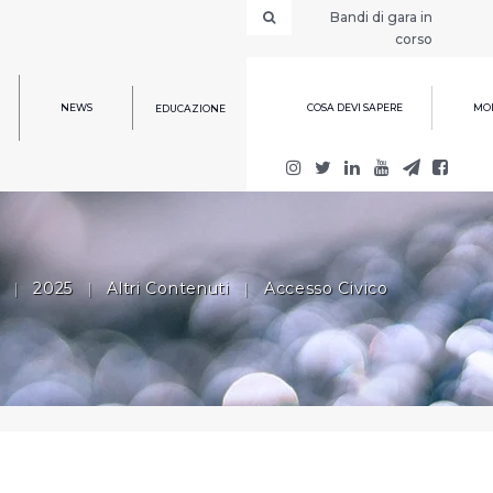
Bandi di gara in
corso
NEWS
COSA DEVI SAPERE
MOD
EDUCAZIONE
|
2025
|
Altri Contenuti
|
Accesso Civico