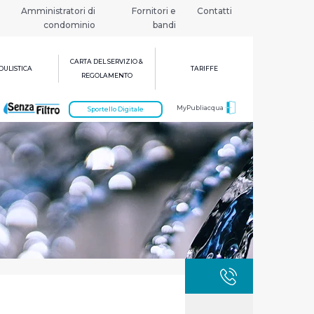
Amministratori di
Fornitori e
Contatti
condominio
bandi
CARTA DEL SERVIZIO &
ULISTICA
TARIFFE
REGOLAMENTO
MyPubliacqua
Sportello Digitale
GUASTI
800 3