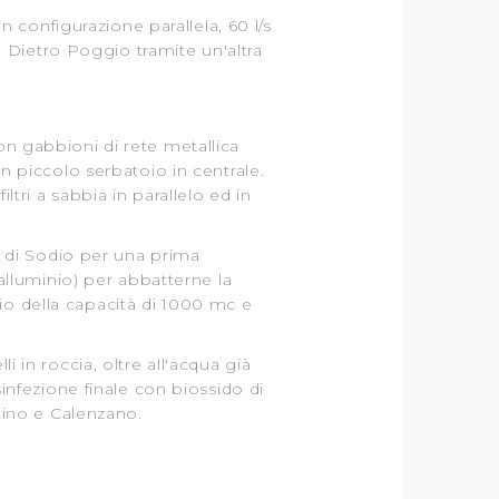
nto ad esclusione di quelli
configurazione parallela, 60 l/s
 Dietro Poggio tramite un'altra
on gabbioni di rete metallica
un piccolo serbatoio in centrale.
ltri a sabbia in parallelo ed in
to di Sodio per una prima
 alluminio) per abbatterne la
io della capacità di 1000 mc e
i in roccia, oltre all'acqua già
sinfezione finale con biossido di
ntino e Calenzano.