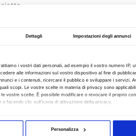
lciotto
ficio del Cavalciotto a S. Lucia è una componente fonda
izzazioni d'acqua chiamate gore.
Attraverso di esse, infatt
za per l'uso civile ma anche, e soprattutto, industriale, un
rio cittadino. In questo panorama si inserisce appunto l'edifi
Dettagli
Impostazioni degli annunci
l naturale corso del Bisenzio per dare vita al cosiddetto Gor
inoltre, nascerà alla fine dell'Ottocento la pescaia di S. Luci
 degli elementi di architettura industriale più pregiati di P
tura, avvenuta nel dicembre 2000, è stata l'occasione per un
rattiamo i vostri dati personali, ad esempio il vostro numero IP, 
avvenuto nel pieno rispetto storico e artistico dell'immobile
dere alle informazioni sul vostro dispositivo al fine di pubblica
etto, gli infissi ed i due portoni. Del tutto nuovo, ovviamen
nunci e i contenuti, ricercare il pubblico e sviluppare i servizi. A
 l'impianto elettrico.
r quali scopi. Le vostre scelte in materia di privacy sono applicabi
to le vostre scelte. È possibile modificare o revocare il proprio 
(Calenzano)
 o facendo clic sull'icona di attivazione della privacy.
 Marina è sul territorio comunale di Calenzano ma serve
mo anche:
oni sulla tua posizione geografica, con un'approssimazione di qu
lla centrale sono:
Personalizza
spositivo, scansionandolo attivamente alla ricerca di caratteristich
di dai 15m ai 25m);