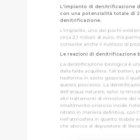
L'impianto di denitrificazione 
con una potenzialità totale di 2
denitrificazione.
L'impianto, uno dei pochi esiste
circa 2,1 milioni di euro, ma perm
consente anche il riutilizzo di po
Le reazioni di denitrificazione 
La denitrificazione biologica è una
dalla falda acquifera. Tali batteri
trasforma in azoto gassoso il quale
questo processo. La denitrificazio
dell'acqua naturale, salvo la rimoz
altri trattamenti di rimozione dei n
smaltimento oneroso incide notevo
nitrato in maniera definitiva, con 
nell'atmosfera in quanto stabile e
che sbocca al depuratore di Bacia