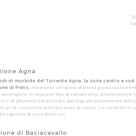
Da
Da
azione Agna
iodi di morbida del Torrente Agna, la zona centro e su
ne di Prato.
Attraverso un'opera di presa posta sul torrent
 avvengono le seguenti fasi di trattamento: preclorazione (c
oruro di alluminio ed azionata dal segnale proveniente dal to
 filtri); post-clorazione (con biossido di cloro). La condotta in
ella capacità di circa 5000 mc.
zione di Baciacavallo