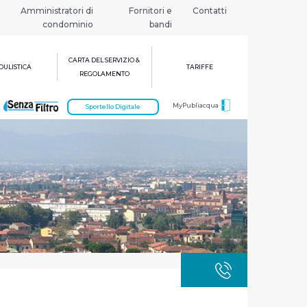
Amministratori di
Fornitori e
Contatti
condominio
bandi
CARTA DEL SERVIZIO &
ULISTICA
TARIFFE
REGOLAMENTO
MyPubliacqua
Sportello Digitale
GUASTI
800 3