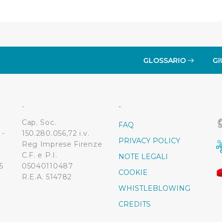
GLOSSARIO
GI
-
-
Cap. Soc.
FAQ
 -
150.280.056,72 i.v.
PRIVACY POLICY
Reg Imprese Firenze
C.F. e P.I.
NOTE LEGALI
5
05040110487
COOKIE
R.E.A. 514782
WHISTLEBLOWING
CREDITS