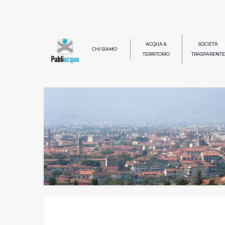
ACQUA &
SOCIETÀ
CHI SIAMO
TERRITORIO
TRASPARENTE
Home
|
Acqua & Territorio
|