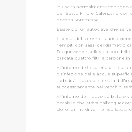
dunque la continuazione dell
in uscita normalmente vengono ero
per Sesto F.no e Calenzano con u
tecnici indispensabili per un
pompa sommersa.
Esiste poi un'autoclave che serve
L'acqua del torrente Marina viene 
riempiti con sassi del diametro di 
Da qui viene risollevata con delle 
cascata quattro filtri a carbone in
All'interno della catena di filtraz
disinfezione delle acque superficia
torbidità. L'acqua in uscita dall
successivamente nel vecchio serb
All'interno del nuovo serbatoio vie
potabile che arriva dall'acquedotto
cloro, prima di venire risollevata 