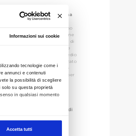
mentale del complesso sistema
i, si realizzò un sistema idrico
 vero e proprio sistema arterioso
cio del Cavalciotto la cui funzione
Informazioni sui cookie
one, la prima e più grande gora di
a. E' legittimo quindi catalogare
rato. La necessità di porre rimedio
 intervento di restauro, realizzato
utilizzando tecnologie come i
. Un intervento il più possibile
re annunci e contenuti
te, è stato invece il progetto per
vete la possibilità di scegliere
li solo su questa proprietà
consenso in qualsiasi momento
 anche una parte di Prato e di
alche metro,
Accetta tutti
e specifiche (impronte