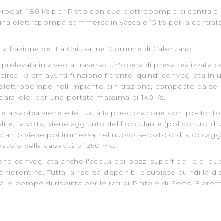
a navigazione in assenza di cookie o altri sistemi di tracciame
gati 180 l/s per Prato con due elettropompe di centrale in 
na elettropompa sommersa in vasca e 15 l/s per la centrale
a corretta visualizzazione della pagina.
 la frazione de 'La Chiusa' nel Comune di Calenzano.
prelevata in alveo attraverso un'opera di presa realizzata c
circa 10 cm aventi funzione filtrante, quindi convogliata in 
elettropompe nell'impianto di filtrazione, composto da sei fi
 parallelo, per una portata massima di 140 l/s.
ione a sabbia viene effettuata la pre-clorazione con ipoclori
li e, talvolta, viene aggiunto del flocculante (policloruro di
'impianto viene poi immessa nel nuovo serbatoio di stoccagg
atoio della capacità di 250 mc.
ne convogliata anche l'acqua dei pozzi superficiali e di quell
 fiorentino. Tutta la risorsa disponibile subisce quindi la di
dalle pompe di rispinta per le reti di Prato e di Sesto Fiore