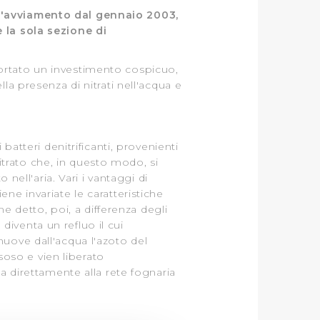
 d'avviamento dal gennaio 2003,
e la sola sezione di
ortato un investimento cospicuo,
la presenza di nitrati nell'acqua e
batteri denitrificanti, provenienti
nitrato che, in questo modo, si
nell'aria. Vari i vantaggi di
ne invariate le caratteristiche
me detto, poi, a differenza degli
 diventa un refluo il cui
uove dall'acqua l'azoto del
ssoso e vien liberato
a direttamente alla rete fognaria