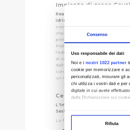
Impianto di presa Cava
Realizzato nel secolo XI l'edi
idrico pratese, basato su canal
continuo di straordinaria importan
che si ramifica sull'intero territo
Consenso
principale era quella di deviare i
Prato. Dove inizia la derivazione, 
l'edificio del Cavalciotto come uno
Uso responsabile dei dati
al crollo di una parte della coper
Noi e
i nostri 1022 partner
t
dall'Arch.
Massimo Dommi
, ed è 
cookie per memorizzare e acce
conservativo che ha riguardato il t
personalizzati, misurare gli an
un nuovo sistema d'illuminazione e
chi utilizza i vostri dati e pe
digitale in cui avete effettua
Centrale Le Bartoline 
dalla Dichiarazione sui cookie
L'Impianto Le Bartoline o della
Sesto Fiorentino.
Con il tuo consenso, vorrem
raccogliere informazi
Le fonti di approvvigionamento de
Rifiuta
Identificare il tuo di
undici pozzi superficiali (profon