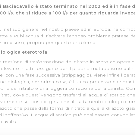
di Baciacavallo è stato terminato nel 2002 ed è in fase
00 l/s, che si riduce a 100 l/s per quanto riguarda invec
nti nel suo genere nel nostro paese ed in Europa, ha comp
ette a Publiacqua di risolvere l'annoso problema pratese del
zzi in disuso, proprio per questo problema.
biologica eterotrofa
 reazione di trasformazione del nitrato in azoto ad opera di 
, prelevano infatti l'ossigeno per il proprio metabolismo dal 
, con una fase successiva (strippaggio), viene infine liberato 
ne biologica, per prima cosa, è l'unico processo che mantie
ione del nitrato e una leggera correzione dell'alcalinità. Co
itrati, dove questi vengono trasferiti all'acqua di scarico che
lmente sui costi di gestione, il trattamento biologico, rim
l'azoto che passa dalla forma di nitrato a quella di azoto ga
d inoffensivo. L'acqua di scarico può così essere convogliat
cavallo.