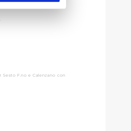
ezione dettagli
. Puoi
.
lità di base quali la
te dall’Utente e con i
affico sul nostro sito web,
idendo informazioni sul
 di analisi dei dati web,
oni che l’Utente ha fornito
er Sesto F.no e Calenzano con
r le finalità sopra indicate.
onando i singoli cookie
a tutti i cookie con la sola
impostazioni di default e