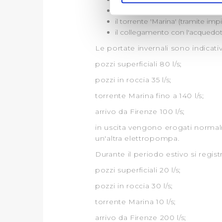
digitali).
tre pozzi in roccia (profondi ci
Approfondisci come vengono el
il torrente 'Marina' (tramite im
modificare o ritirare il tuo 
il collegamento con l'acquedott
Le portate invernali sono indicat
Utilizziamo dei cookie tecnic
pozzi superficiali 80 l/s;
navigazione sulle pagine e l'
consensi dallo stesso prestat
pozzi in roccia 35 l/s;
per personalizzare contenuti
torrente Marina fino a 140 l/s;
modo in cui l’Utente utilizza 
arrivo da Firenze 100 l/s;
pubblicità e social media, p
loro o che hanno raccolto dal
in uscita vengono erogati normal
un'altra elettropompa.
Cliccando su "Accetta tutti",
Durante il periodo estivo si regis
pozzi superficiali 20 l/s;
Cliccando su "Personalizza" 
desiderati e le terze parti d
pozzi in roccia 30 l/s;
torrente Marina 10 l/s;
Cliccando su "Rifiuta" o sulla
arrivo da Firenze 200 l/s;
eccezione dei cookie tecnici