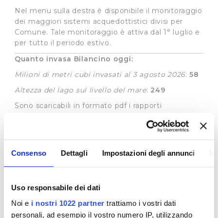
Nel menu sulla destra è disponibile il monitoraggio
dei maggiori sistemi acquedottistici divisi per
Comune. Tale monitoraggio è attiva dal 1° luglio e
per tutto il periodo estivo.
Quanto invasa Bilancino oggi:
Milioni di metri cubi invasati al 3 agosto 2026
:
58
Altezza del lago sul livello del mare
:
249
Sono scaricabili in formato pdf i rapporti
pluviometrici del Centro Funzionale della Regione
Toscana e l'opuscolo informativo sul corretto
utilizzo dell’acqua potabile erogata da
pubblici acquedotti redatto dall'Autorità Idrica
Consenso
Dettagli
Impostazioni degli annunci
In
Toscana..
Uso responsabile dei dati
Noi e
i nostri 1022 partner
trattiamo i vostri dati
personali, ad esempio il vostro numero IP, utilizzando