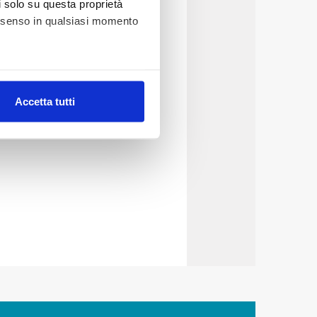
li solo su questa proprietà
consenso in qualsiasi momento
alche metro,
Accetta tutti
e specifiche (impronte
ezione dettagli
. Puoi
lità di base quali la
te dall’Utente e con i
affico sul nostro sito web,
idendo informazioni sul
 di analisi dei dati web,
oni che l’Utente ha fornito