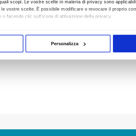
r quali scopi. Le vostre scelte in materia di privacy sono applicabi
to le vostre scelte. È possibile modificare o revocare il proprio 
 o facendo clic sull'icona di attivazione della privacy.
mo anche:
oni sulla tua posizione geografica, con un'approssimazione di qu
Personalizza
spositivo, scansionandolo attivamente alla ricerca di caratteristich
aborati i tuoi dati personali e imposta le tue preferenze nella
s
consenso in qualsiasi momento dalla Dichiarazione sui cookie.
i necessari per rendere fruibile il sito web abilitandone funziona
accesso alle aree protette. In linea con le preferenze manifesta
i, i cookie possono essere inoltre utilizzati per analizzare il tr
 ed annunci e per fornire funzionalità dei social media, condiv
il nostro sito con i nostri partner. Tali soggetti, che si occupano
otrebbero combinare le informazioni ricevute con altre informazi
 suo utilizzo dei loro servizi.