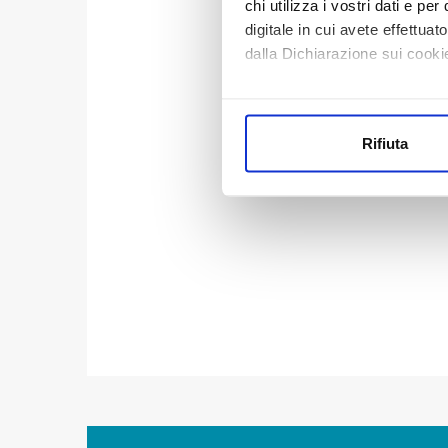
chi utilizza i vostri dati e pe
digitale in cui avete effettua
dalla Dichiarazione sui cookie
Con il tuo consenso, vorrem
raccogliere informazi
Rifiuta
Identificare il tuo di
digitali).
Approfondisci come vengono el
modificare o ritirare il tuo 
Utilizziamo dei cookie tecnic
navigazione sulle pagine e l'
consensi dallo stesso prestat
per personalizzare contenuti
modo in cui l’Utente utilizza 
pubblicità e social media, p
loro o che hanno raccolto dal