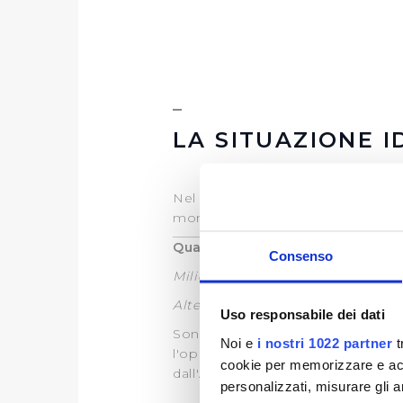
LA SITUAZIONE I
Nel menu sulla destra è disponibi
monitoraggio è attiva dal 1° luglio
Quanto invasa Bilancino oggi:
Consenso
Milioni di metri cubi invasati al 
Altezza del lago sul livello del ma
Uso responsabile dei dati
Sono scaricabili in formato pdf i
Noi e
i nostri 1022 partner
t
l'opuscolo informativo sul corrett
cookie per memorizzare e acce
dall'Autorità Idrica Toscana..
personalizzati, misurare gli an