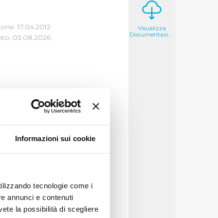
one: 17.04.2012
Visualizza
Documentazione
to: 03.08.2026
si per Comune. Tale
Informazioni sui cookie
 Toscana e
utilizzando tecnologie come i
ti redatto
re annunci e contenuti
vete la possibilità di scegliere