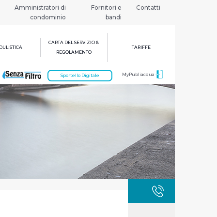
Amministratori di
Fornitori e
Contatti
condominio
bandi
CARTA DEL SERVIZIO &
ULISTICA
TARIFFE
REGOLAMENTO
MyPubliacqua
Sportello Digitale
GUASTI
800 3