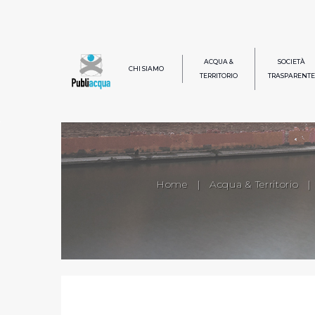
ACQUA &
SOCIETÀ
CHI SIAMO
TERRITORIO
TRASPARENTE
Home
|
Acqua & Territorio
|