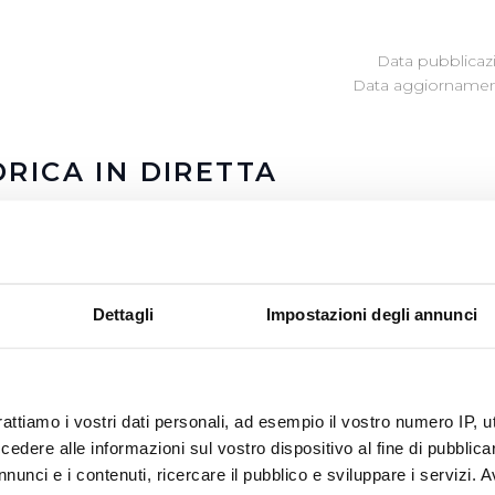
Data pubblicazi
Data aggiornamen
DRICA IN DIRETTA
le il monitoraggio dei maggiori sistemi acquedottistici divi
 e per tutto il periodo estivo.
Dettagli
Impostazioni degli annunci
3 agosto 2026
:
58
re
:
249
 rapporti pluviometrici del Centro Funzionale della Regione
rattiamo i vostri dati personali, ad esempio il vostro numero IP, 
o utilizzo dell’acqua potabile erogata da pubblici acquedot
dere alle informazioni sul vostro dispositivo al fine di pubblica
nunci e i contenuti, ricercare il pubblico e sviluppare i servizi. A