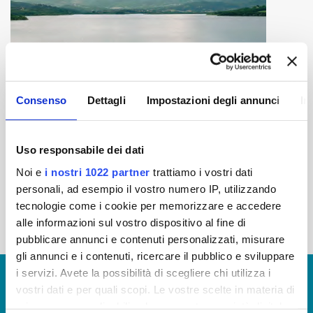
Consenso
Dettagli
Impostazioni degli annunci
In
Uso responsabile dei dati
Noi e
i nostri 1022 partner
trattiamo i vostri dati
personali, ad esempio il vostro numero IP, utilizzando
Autore:
tecnologie come i cookie per memorizzare e accedere
Fotografie: Davide Virdis - Testi: Fabio Fabbrizzi
alle informazioni sul vostro dispositivo al fine di
Pdf Libro:
pubblicare annunci e contenuti personalizzati, misurare
52fefc8bd922413873f5317951f46993.pdf
gli annunci e i contenuti, ricercare il pubblico e sviluppare
i servizi. Avete la possibilità di scegliere chi utilizza i
© Copyright 2017 - 2026
GLOSSARIO
vostri dati e per quali scopi. Le vostre scelte in materia di
GIUDICA IL SERVIZIO
privacy sono applicabili solo su questa proprietà digitale