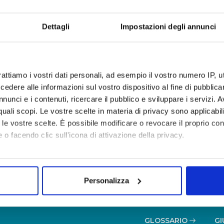
Dettagli
Impostazioni degli annunci
Da
Data
EGLI UFFICI
rattiamo i vostri dati personali, ad esempio il vostro numero IP, 
dere alle informazioni sul vostro dispositivo al fine di pubblica
nunci e i contenuti, ricercare il pubblico e sviluppare i servizi. A
azione per società partecipate non soggette al controllo d
r quali scopi. Le vostre scelte in materia di privacy sono applicabi
2013
to le vostre scelte. È possibile modificare o revocare il proprio 
 o facendo clic sull'icona di attivazione della privacy.
mo anche:
oni sulla tua posizione geografica, con un'approssimazione di qu
Personalizza
spositivo, scansionandolo attivamente alla ricerca di caratteristich
aborati i tuoi dati personali e imposta le tue preferenze nella
s
GLOSSARIO
GI
consenso in qualsiasi momento dalla Dichiarazione sui cookie.