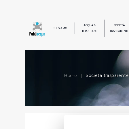
ACQUA &
SOCIETÀ
CHI SIAMO
TERRITORIO
TRASPARENTE
Home
|
Società trasparente