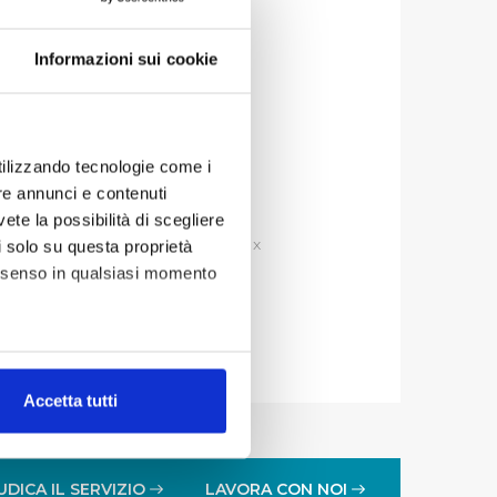
Informazioni sui cookie
ta pubblicazione: 13.02.2020
 aggiornamento: 08.06.2020
utilizzando tecnologie come i
re annunci e contenuti
vete la possibilità di scegliere
i amministrazioni pubbliche, ex
li solo su questa proprietà
consenso in qualsiasi momento
alche metro,
Accetta tutti
e specifiche (impronte
ezione dettagli
. Puoi
UDICA IL SERVIZIO
LAVORA CON NOI