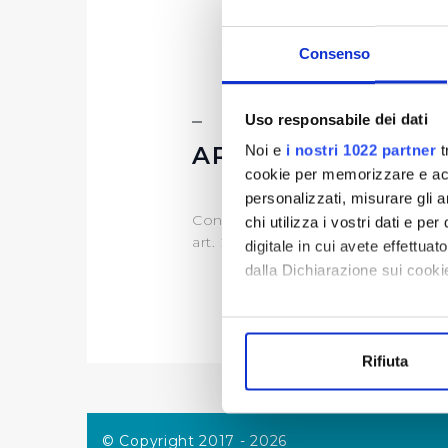
Consenso
Uso responsabile dei dati
ARTICOLAZIONE D
Noi e
i nostri 1022 partner
t
cookie per memorizzare e acce
personalizzati, misurare gli an
Contenuti non soggetti a pubblic
chi utilizza i vostri dati e pe
art. 2 bis, comma 3 del D.Lgs 33/
digitale in cui avete effettua
dalla Dichiarazione sui cookie
Con il tuo consenso, vorrem
raccogliere informazi
Rifiuta
Identificare il tuo di
digitali).
Approfondisci come vengono el
© Copyright 2017 - 2026
modificare o ritirare il tuo 