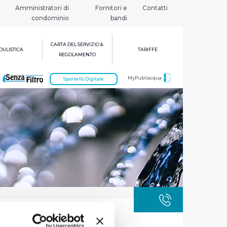
Amministratori di
Fornitori e
Contatti
condominio
bandi
CARTA DEL SERVIZIO &
ULISTICA
TARIFFE
REGOLAMENTO
MyPubliacqua
Sportello Digitale
GUASTI
800 3