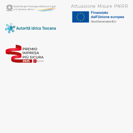
Attuazione Misure PNRR
sopra indicate.
Cliccando su "Personalizza" l’Utente può gestire
direttamente le proprie preferenze selezionando i
singoli cookie desiderati e le terze parti destinatarie
della condivisione di informazioni sopra indicata.
Cliccando su "Rifiuta" o sulla "X" posizionata in alto a
destra in questo banner l’Utente rifiuta tutti i cookie con
la sola eccezione dei cookie tecnici. La chiusura del
presente banner comporta il permanere delle
impostazioni di default e dunque la continuazione della
navigazione in assenza di cookie o altri sistemi di
tracciamento ad esclusione di quelli tecnici
indispensabili per una corretta visualizzazione della
pagina.