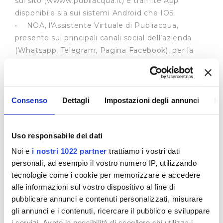
sul sito (wwww.publiacqua.it) e tramite App
disponibile sia sui sistemi Android che IOS.
• NOA, l'Assistente Virtuale di Publiacqua,
presente sui principali canali social dell’azienda
(Whatsapp, Telegram, Pagina Facebook), per la
segnalazione di guasti, informazioni commerciali e
per richieste commerciali (autolettura, ristampa
fattura, attivazione domiciliazione e bolletta web,
consultazione estratto conto).
Consenso
Dettagli
Impostazioni degli annunci
In
Ci scusiamo per il disagio e ringraziamo tutti i
cittadini per l’attenzione e la collaborazione.
Uso responsabile dei dati
Noi e
i nostri 1022 partner
trattiamo i vostri dati
personali, ad esempio il vostro numero IP, utilizzando
tecnologie come i cookie per memorizzare e accedere
alle informazioni sul vostro dispositivo al fine di
pubblicare annunci e contenuti personalizzati, misurare
gli annunci e i contenuti, ricercare il pubblico e sviluppare
i servizi. Avete la possibilità di scegliere chi utilizza i