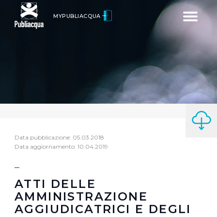
Toggle
MYPUBLIACQUA
navigatio
Data pubblicazione: 05.03.2018
Data aggiornamento: 10.04.2019
ATTI DELLE
AMMINISTRAZIONE
AGGIUDICATRICI E DEGLI