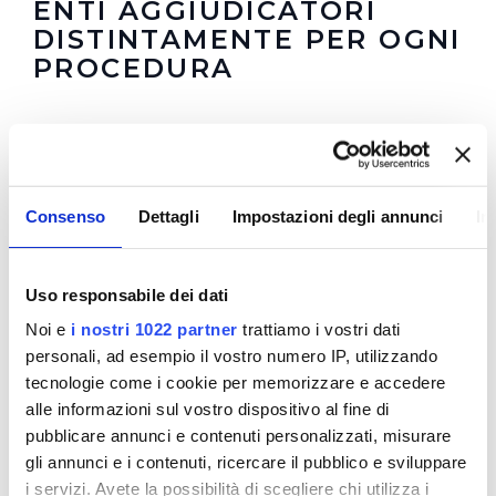
ENTI AGGIUDICATORI
DISTINTAMENTE PER OGNI
PROCEDURA
In questa sezione è possibile trovare i
Bandi di
Gara
in corso e scaduti
Riepilogo Affidamenti Diretti 2018 (visualizza
Consenso
Dettagli
Impostazioni degli annunci
In
documentazione)
In questa sezione puoi trovare il programma degli
interventi di Publiacqua 2016 - 2021 (visualizza
Uso responsabile dei dati
documentazione) .
Tale programma è soggetto a
Noi e
i nostri 1022 partner
trattiamo i vostri dati
revisioni nel 2020
personali, ad esempio il vostro numero IP, utilizzando
Resoconti della gestione finanziaria dei contratti al
tecnologie come i cookie per memorizzare e accedere
termine della loro esecuzione (visualizza
alle informazioni sul vostro dispositivo al fine di
documentazione)
pubblicare annunci e contenuti personalizzati, misurare
gli annunci e i contenuti, ricercare il pubblico e sviluppare
i servizi. Avete la possibilità di scegliere chi utilizza i