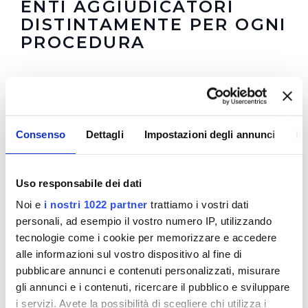
ENTI AGGIUDICATORI
DISTINTAMENTE PER OGNI
PROCEDURA
In questa sezione è possibile trovare i
Bandi di
Gara
in corso e scaduti
Riepilogo Affidamenti Diretti 2018 (visualizza
Consenso
Dettagli
Impostazioni degli annunci
In
documentazione)
In questa sezione puoi trovare il programma degli
interventi di Publiacqua 2016 - 2021 (visualizza
Uso responsabile dei dati
documentazione) .
Tale programma è soggetto a
Noi e
i nostri 1022 partner
trattiamo i vostri dati
revisioni nel 2020
personali, ad esempio il vostro numero IP, utilizzando
Resoconti della gestione finanziaria dei contratti al
tecnologie come i cookie per memorizzare e accedere
termine della loro esecuzione (visualizza
alle informazioni sul vostro dispositivo al fine di
documentazione)
pubblicare annunci e contenuti personalizzati, misurare
gli annunci e i contenuti, ricercare il pubblico e sviluppare
i servizi. Avete la possibilità di scegliere chi utilizza i