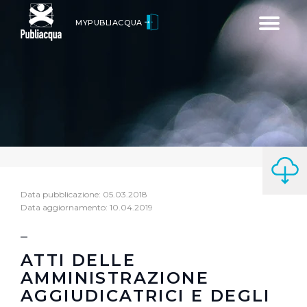
Toggle
MYPUBLIACQUA
navigatio
Data pubblicazione: 05.03.2018
Data aggiornamento: 10.04.2019
ATTI DELLE
AMMINISTRAZIONE
AGGIUDICATRICI E DEGLI