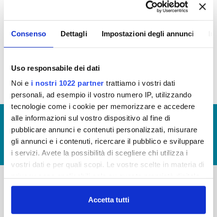
In questa sezione puoi trovare il programma degli
Consenso
Dettagli
Impostazioni degli annunci
In
interventi di Publiacqua 2016 - 2021 (visualizza
documentazione)
Tale programma è soggetto a revisioni nel 2020
Uso responsabile dei dati
Noi e
i nostri 1022 partner
trattiamo i vostri dati
personali, ad esempio il vostro numero IP, utilizzando
tecnologie come i cookie per memorizzare e accedere
alle informazioni sul vostro dispositivo al fine di
© Copyright 2017 - 2026
GLOSSARIO
pubblicare annunci e contenuti personalizzati, misurare
GIUDICA IL SERVIZIO
gli annunci e i contenuti, ricercare il pubblico e sviluppare
LAVORA CON NOI
i servizi. Avete la possibilità di scegliere chi utilizza i
vostri dati e per quali scopi. Le vostre scelte in materia di
privacy sono applicabili solo su questa proprietà digitale
in cui avete effettuato le vostre scelte. È possibile
-
-
modificare o revocare il proprio consenso in qualsiasi
Accetta tutti
momento dalla Dichiarazione sui cookie o facendo clic
Publiacqua S.p.A
FAQ