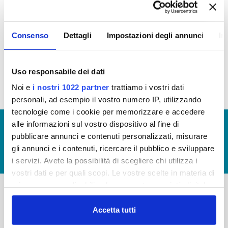
In questa sezione puoi trovare il programma degli
Consenso
Dettagli
Impostazioni degli annunci
In
interventi di Publiacqua 2016 - 2021 (visualizza
documentazione)
Tale programma è soggetto a revisioni nel 2020
Uso responsabile dei dati
Noi e
i nostri 1022 partner
trattiamo i vostri dati
personali, ad esempio il vostro numero IP, utilizzando
tecnologie come i cookie per memorizzare e accedere
alle informazioni sul vostro dispositivo al fine di
© Copyright 2017 - 2026
GLOSSARIO
pubblicare annunci e contenuti personalizzati, misurare
GIUDICA IL SERVIZIO
gli annunci e i contenuti, ricercare il pubblico e sviluppare
LAVORA CON NOI
i servizi. Avete la possibilità di scegliere chi utilizza i
vostri dati e per quali scopi. Le vostre scelte in materia di
privacy sono applicabili solo su questa proprietà digitale
in cui avete effettuato le vostre scelte. È possibile
-
-
modificare o revocare il proprio consenso in qualsiasi
Accetta tutti
momento dalla Dichiarazione sui cookie o facendo clic
Publiacqua S.p.A
FAQ