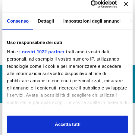
In questa sezione puoi trovare il programma degli
Consenso
Dettagli
Impostazioni degli annunci
In
interventi di Publiacqua 2016 - 2021 (visualizza
documentazione)
Tale programma è soggetto a revisioni nel 2020
Uso responsabile dei dati
Noi e
i nostri 1022 partner
trattiamo i vostri dati
personali, ad esempio il vostro numero IP, utilizzando
tecnologie come i cookie per memorizzare e accedere
alle informazioni sul vostro dispositivo al fine di
© Copyright 2017 - 2026
GLOSSARIO
pubblicare annunci e contenuti personalizzati, misurare
GIUDICA IL SERVIZIO
gli annunci e i contenuti, ricercare il pubblico e sviluppare
LAVORA CON NOI
i servizi. Avete la possibilità di scegliere chi utilizza i
vostri dati e per quali scopi. Le vostre scelte in materia di
privacy sono applicabili solo su questa proprietà digitale
in cui avete effettuato le vostre scelte. È possibile
-
-
modificare o revocare il proprio consenso in qualsiasi
Accetta tutti
momento dalla Dichiarazione sui cookie o facendo clic
Publiacqua S.p.A
FAQ