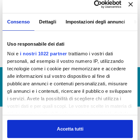
In questa sezione puoi trovare il programma degli
Consenso
Dettagli
Impostazioni degli annunci
In
interventi di Publiacqua 2016 - 2021 (visualizza
documentazione)
Tale programma è soggetto a revisioni nel 2020
Uso responsabile dei dati
Noi e
i nostri 1022 partner
trattiamo i vostri dati
personali, ad esempio il vostro numero IP, utilizzando
tecnologie come i cookie per memorizzare e accedere
alle informazioni sul vostro dispositivo al fine di
© Copyright 2017 - 2026
GLOSSARIO
pubblicare annunci e contenuti personalizzati, misurare
GIUDICA IL SERVIZIO
gli annunci e i contenuti, ricercare il pubblico e sviluppare
LAVORA CON NOI
i servizi. Avete la possibilità di scegliere chi utilizza i
vostri dati e per quali scopi. Le vostre scelte in materia di
privacy sono applicabili solo su questa proprietà digitale
in cui avete effettuato le vostre scelte. È possibile
-
-
modificare o revocare il proprio consenso in qualsiasi
Accetta tutti
momento dalla Dichiarazione sui cookie o facendo clic
Publiacqua S.p.A
FAQ