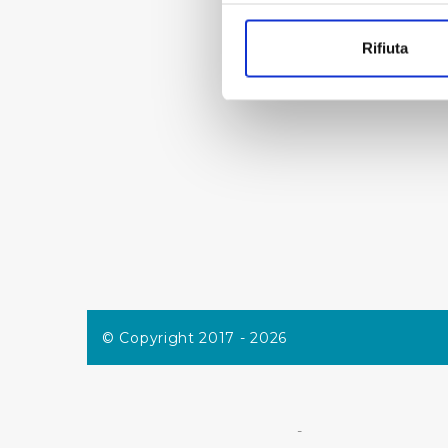
Con il tuo consenso, vorrem
raccogliere informazi
Rifiuta
Identificare il tuo di
digitali).
Approfondisci come vengono el
modificare o ritirare il tuo 
Utilizziamo dei cookie tecnic
navigazione sulle pagine e l'
consensi dallo stesso prestat
per personalizzare contenuti
modo in cui l’Utente utilizza 
pubblicità e social media, p
loro o che hanno raccolto dal
© Copyright 2017 - 2026
Cliccando su "Accetta tutti",
Cliccando su "Personalizza" 
-
desiderati e le terze parti d