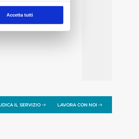
alche metro,
Accetta tutti
e specifiche (impronte
ezione dettagli
. Puoi
lità di base quali la
te dall’Utente e con i
affico sul nostro sito web,
idendo informazioni sul
 di analisi dei dati web,
oni che l’Utente ha fornito
UDICA IL SERVIZIO
LAVORA CON NOI
r le finalità sopra indicate.
onando i singoli cookie