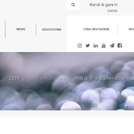
Bandi di gara in
corso
NEWS
COSA DEVI SAPERE
MOD
EDUCAZIONE
|
2019
|
Opere Pubbliche
|
Atti di Programmazione d