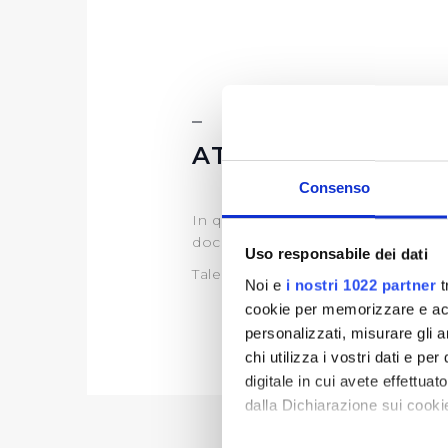
ATTI DI PROGRA
Consenso
In questa sezione puoi trovare il 
documentazione)
Uso responsabile dei dati
Tale programma è soggetto a rev
Noi e
i nostri 1022 partner
t
cookie per memorizzare e acce
personalizzati, misurare gli an
chi utilizza i vostri dati e pe
digitale in cui avete effettua
dalla Dichiarazione sui cookie