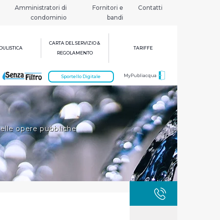
Amministratori di
Fornitori e
Contatti
condominio
bandi
CARTA DEL SERVIZIO &
ULISTICA
TARIFFE
REGOLAMENTO
MyPubliacqua
Sportello Digitale
elle opere pubbliche
GUASTI
800 3