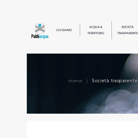
ACQUA &
SOCIETÀ
CHI SIAMO
TERRITORIO
TRASPARENTE
Home
|
Società trasparente