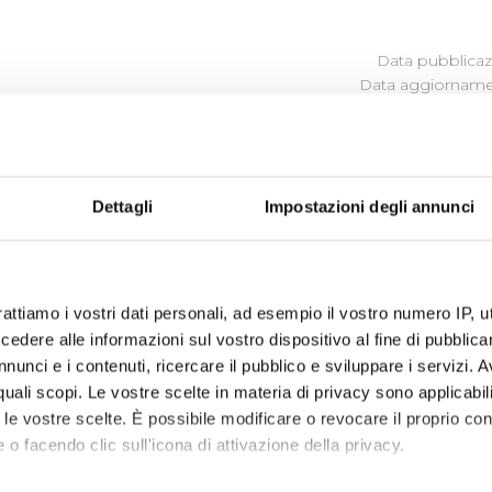
Data pubblicazi
Data aggiornamen
MMAZIONE DELLE OPERE PUBB
Dettagli
Impostazioni degli annunci
programma degli interventi di Publiacqua 2016 - 2021 (visual
isioni nel 2020
rattiamo i vostri dati personali, ad esempio il vostro numero IP, 
dere alle informazioni sul vostro dispositivo al fine di pubblica
nunci e i contenuti, ricercare il pubblico e sviluppare i servizi. A
r quali scopi. Le vostre scelte in materia di privacy sono applicabi
to le vostre scelte. È possibile modificare o revocare il proprio 
 o facendo clic sull'icona di attivazione della privacy.