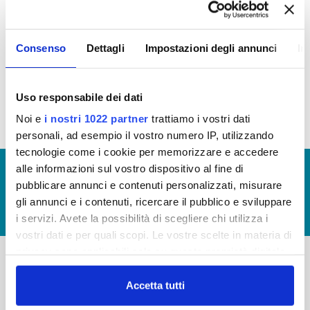
In questa sezione puoi trovare il programma degli
Consenso
Dettagli
Impostazioni degli annunci
In
interventi di Publiacqua 2016 - 2021 (visualizza
documentazione)
Tale programma è soggetto a revisioni nel 2020
Uso responsabile dei dati
Noi e
i nostri 1022 partner
trattiamo i vostri dati
personali, ad esempio il vostro numero IP, utilizzando
tecnologie come i cookie per memorizzare e accedere
alle informazioni sul vostro dispositivo al fine di
© Copyright 2017 - 2026
GLOSSARIO
pubblicare annunci e contenuti personalizzati, misurare
GIUDICA IL SERVIZIO
gli annunci e i contenuti, ricercare il pubblico e sviluppare
LAVORA CON NOI
i servizi. Avete la possibilità di scegliere chi utilizza i
vostri dati e per quali scopi. Le vostre scelte in materia di
privacy sono applicabili solo su questa proprietà digitale
in cui avete effettuato le vostre scelte. È possibile
-
-
modificare o revocare il proprio consenso in qualsiasi
Accetta tutti
momento dalla Dichiarazione sui cookie o facendo clic
Publiacqua S.p.A
FAQ