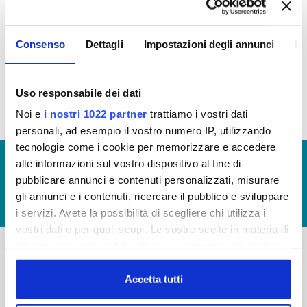
In questa sezione puoi trovare il
programma degli
Consenso
Dettagli
Impostazioni degli annunci
In
interventi di Publiacqua 2020 - 2024
(visualizza
documentazione) e il
programma degli interventi
2024-2029
(visualizza documentazione)
Uso responsabile dei dati
Noi e
i nostri 1022 partner
trattiamo i vostri dati
personali, ad esempio il vostro numero IP, utilizzando
tecnologie come i cookie per memorizzare e accedere
© Copyright 2017 - 2026
GLOSSARIO
alle informazioni sul vostro dispositivo al fine di
pubblicare annunci e contenuti personalizzati, misurare
GIUDICA IL SERVIZIO
gli annunci e i contenuti, ricercare il pubblico e sviluppare
LAVORA CON NOI
i servizi. Avete la possibilità di scegliere chi utilizza i
vostri dati e per quali scopi. Le vostre scelte in materia di
privacy sono applicabili solo su questa proprietà digitale
in cui avete effettuato le vostre scelte. È possibile
-
-
modificare o revocare il proprio consenso in qualsiasi
Accetta tutti
Publiacqua S.p.A
momento dalla Dichiarazione sui cookie o facendo clic
FAQ