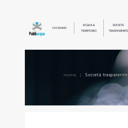
ACQUA &
SOCIETÀ
CHI SIAMO
TERRITORIO
TRASPARENTE
Home
|
Società trasparente