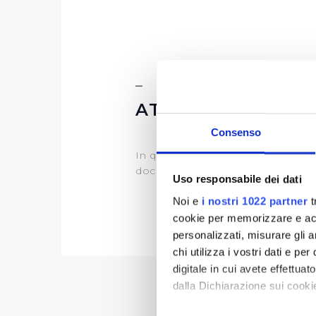
ATTI DI PROGRA
Consenso
In questa sezione puoi trovare il
documentazione) e il
programma d
Uso responsabile dei dati
Noi e
i nostri 1022 partner
t
cookie per memorizzare e acce
personalizzati, misurare gli an
chi utilizza i vostri dati e pe
digitale in cui avete effettua
dalla Dichiarazione sui cookie