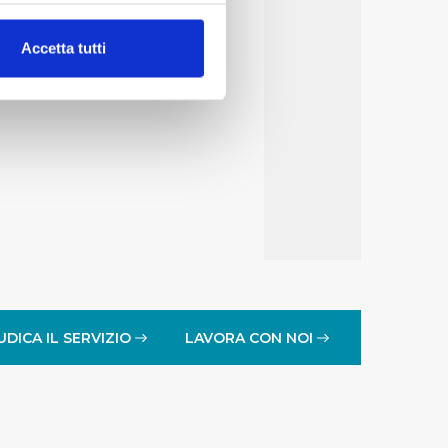
alche metro,
Accetta tutti
e specifiche (impronte
ezione dettagli
. Puoi
lità di base quali la
te dall’Utente e con i
affico sul nostro sito web,
idendo informazioni sul
 di analisi dei dati web,
oni che l’Utente ha fornito
UDICA IL SERVIZIO
LAVORA CON NOI
r le finalità sopra indicate.
onando i singoli cookie