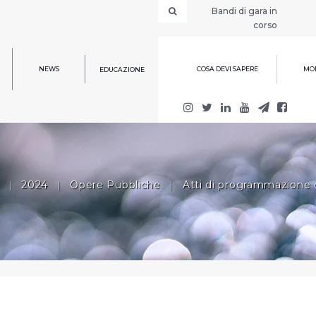
Bandi di gara in
corso
NEWS
COSA DEVI SAPERE
MOD
EDUCAZIONE
|
2024
|
Opere Pubbliche
|
Atti di programmazione 