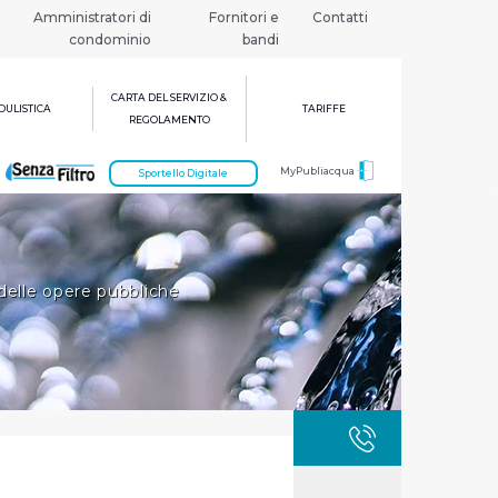
Amministratori di
Fornitori e
Contatti
condominio
bandi
CARTA DEL SERVIZIO &
ULISTICA
TARIFFE
REGOLAMENTO
MyPubliacqua
Sportello Digitale
delle opere pubbliche
GUASTI
800 3