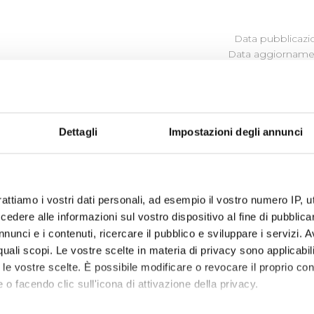
Data pubblicazi
Data aggiornamen
MMAZIONE DELLE OPERE PUBB
Dettagli
Impostazioni degli annunci
programma degli interventi di Publiacqua 2020 - 2024
(visu
egli interventi 2024-2029
(visualizza documentazione)
rattiamo i vostri dati personali, ad esempio il vostro numero IP, 
dere alle informazioni sul vostro dispositivo al fine di pubblica
nunci e i contenuti, ricercare il pubblico e sviluppare i servizi. A
r quali scopi. Le vostre scelte in materia di privacy sono applicabi
to le vostre scelte. È possibile modificare o revocare il proprio 
 o facendo clic sull'icona di attivazione della privacy.