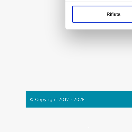
Con il tuo consenso, vorrem
raccogliere informazi
Rifiuta
Identificare il tuo di
digitali).
Approfondisci come vengono el
modificare o ritirare il tuo 
Utilizziamo dei cookie tecnic
navigazione sulle pagine e l'
consensi dallo stesso prestat
per personalizzare contenuti
modo in cui l’Utente utilizza 
pubblicità e social media, p
loro o che hanno raccolto dal
© Copyright 2017 - 2026
Cliccando su "Accetta tutti",
Cliccando su "Personalizza" 
-
desiderati e le terze parti d