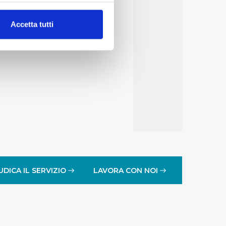
alche metro,
Accetta tutti
e specifiche (impronte
ezione dettagli
. Puoi
lità di base quali la
te dall’Utente e con i
affico sul nostro sito web,
idendo informazioni sul
 di analisi dei dati web,
oni che l’Utente ha fornito
UDICA IL SERVIZIO
LAVORA CON NOI
r le finalità sopra indicate.
onando i singoli cookie