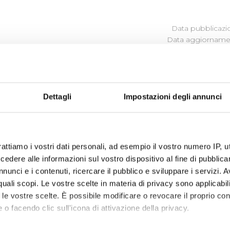
Data pubblicazi
Data aggiornamen
MMAZIONE DELLE OPERE PUBB
Dettagli
Impostazioni degli annunci
programma degli interventi di Publiacqua 2020 - 2024
(visu
egli interventi 2024-2029
(visualizza documentazione)
rattiamo i vostri dati personali, ad esempio il vostro numero IP, 
dere alle informazioni sul vostro dispositivo al fine di pubblica
nunci e i contenuti, ricercare il pubblico e sviluppare i servizi. A
r quali scopi. Le vostre scelte in materia di privacy sono applicabi
to le vostre scelte. È possibile modificare o revocare il proprio 
 o facendo clic sull'icona di attivazione della privacy.