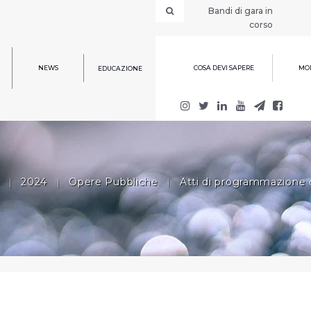
Bandi di gara in
corso
NEWS
COSA DEVI SAPERE
MOD
EDUCAZIONE
|
2024
|
Opere Pubbliche
|
Atti di programmazione 