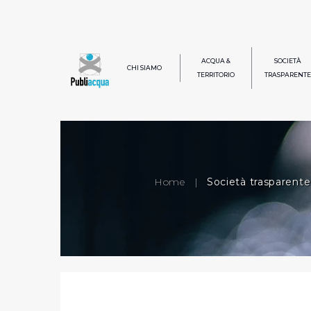
ACQUA &
SOCIETÀ
CHI SIAMO
TERRITORIO
TRASPARENTE
Home
|
Società trasparente