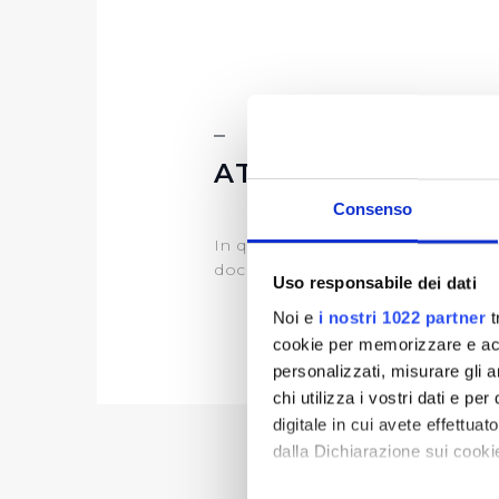
ATTI DI PROGRA
Consenso
In questa sezione puoi trovare il
documentazione) e il
programma d
Uso responsabile dei dati
Noi e
i nostri 1022 partner
t
cookie per memorizzare e acce
personalizzati, misurare gli an
chi utilizza i vostri dati e pe
digitale in cui avete effettua
dalla Dichiarazione sui cookie