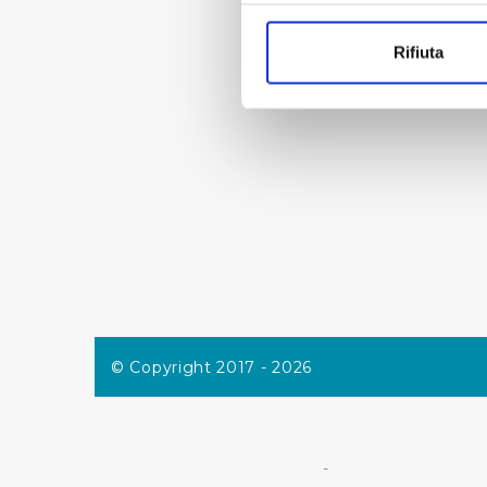
Con il tuo consenso, vorrem
raccogliere informazi
Rifiuta
Identificare il tuo di
digitali).
Approfondisci come vengono el
modificare o ritirare il tuo 
Utilizziamo dei cookie tecnic
navigazione sulle pagine e l'
consensi dallo stesso prestat
per personalizzare contenuti
modo in cui l’Utente utilizza 
pubblicità e social media, p
loro o che hanno raccolto dal
© Copyright 2017 - 2026
Cliccando su "Accetta tutti",
Cliccando su "Personalizza" 
-
desiderati e le terze parti d