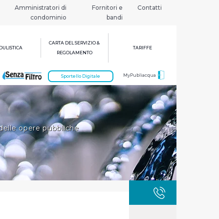
Amministratori di
Fornitori e
Contatti
condominio
bandi
CARTA DEL SERVIZIO &
ULISTICA
TARIFFE
REGOLAMENTO
MyPubliacqua
Sportello Digitale
delle opere pubbliche
GUASTI
800 3