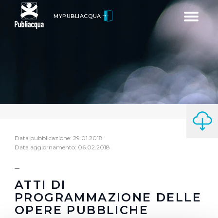
Toggle
MYPUBLIACQUA
navigatio
Data pubblicazione: 29.01.2018
Data aggiornamento: 06.02.2018
ATTI DI
PROGRAMMAZIONE DELLE
OPERE PUBBLICHE