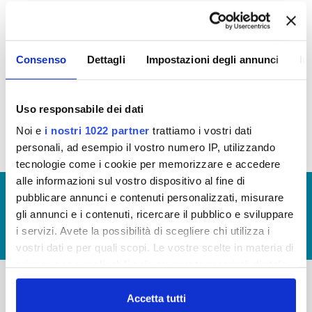
In questa sezione puoi trovare il programma degli
interventi di Publiacqua 2016 - 2021 (visualizza
Consenso
Dettagli
Impostazioni degli annunci
In
documentazione)
Tale programma è soggetto a revisioni nel 2018
Uso responsabile dei dati
Noi e
i nostri 1022 partner
trattiamo i vostri dati
personali, ad esempio il vostro numero IP, utilizzando
tecnologie come i cookie per memorizzare e accedere
alle informazioni sul vostro dispositivo al fine di
© Copyright 2017 - 2026
GLOSSARIO
pubblicare annunci e contenuti personalizzati, misurare
gli annunci e i contenuti, ricercare il pubblico e sviluppare
GIUDICA IL SERVIZIO
i servizi. Avete la possibilità di scegliere chi utilizza i
LAVORA CON NOI
vostri dati e per quali scopi. Le vostre scelte in materia di
privacy sono applicabili solo su questa proprietà digitale
in cui avete effettuato le vostre scelte. È possibile
modificare o revocare il proprio consenso in qualsiasi
Accetta tutti
-
-