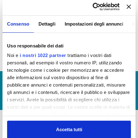
In questa sezione è possibile trovare le seguenti
informazioni:
Tipologia di procedimento
Consenso
Dettagli
Impostazioni degli annunci
In
Uso responsabile dei dati
Noi e
i nostri 1022 partner
trattiamo i vostri dati
personali, ad esempio il vostro numero IP, utilizzando
tecnologie come i cookie per memorizzare e accedere
alle informazioni sul vostro dispositivo al fine di
© Copyright 2017 - 2026
GLOSSARIO
pubblicare annunci e contenuti personalizzati, misurare
GIUDICA IL SERVIZIO
gli annunci e i contenuti, ricercare il pubblico e sviluppare
i servizi. Avete la possibilità di scegliere chi utilizza i
LAVORA CON NOI
vostri dati e per quali scopi. Le vostre scelte in materia di
privacy sono applicabili solo su questa proprietà digitale
in cui avete effettuato le vostre scelte. È possibile
modificare o revocare il proprio consenso in qualsiasi
Accetta tutti
-
-
momento dalla Dichiarazione sui cookie o facendo clic