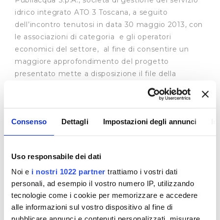
Publiacqua S.p.A., società di gestione del servizio
idrico integrato ATO 3 Toscana, a seguito
dell’incontro tenutosi in data 30 maggio 2013, con
le associazioni di categoria e gli operatori
economici del settore, al fine di consentire un
maggiore approfondimento del progetto
presentato mette a disposizione il file della
presentazione.
Si ricorda che è consentita la formulazione di
Consenso
Dettagli
Impostazioni degli annunci
In
suggerimenti o osservazioni mediante una nota
da inviare via email
all’indirizzo
infoappalti@publiacqua.it
entro il
Uso responsabile dei dati
07/06/2013.
Noi e
i nostri 1022 partner
trattiamo i vostri dati
personali, ad esempio il vostro numero IP, utilizzando
tecnologie come i cookie per memorizzare e accedere
alle informazioni sul vostro dispositivo al fine di
pubblicare annunci e contenuti personalizzati, misurare