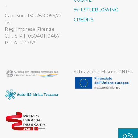
COOKIE
modificare o ritirare il tuo consenso in qualsiasi momento
-
WHISTLEBLOWING
dalla Dichiarazione sui cookie.
Cap. Soc. 150.280.056,72
CREDITS
i.v.
Utilizziamo dei cookie tecnici necessari per rendere
Reg Imprese Firenze
fruibile il sito web abilitandone funzionalità di base quali
C.F. e P.I. 05040110487
la navigazione sulle pagine e l'accesso alle aree
R.E.A. 514782
protette. In linea con le preferenze manifestate
dall’Utente e con i consensi dallo stesso prestati, i
cookie possono essere inoltre utilizzati per analizzare il
traffico sul nostro sito web, per personalizzare
Attuazione Misure PNRR
contenuti ed annunci e per fornire funzionalità dei social
media, condividendo informazioni sul modo in cui
l’Utente utilizza il nostro sito con i nostri partner. Tali
soggetti, che si occupano di analisi dei dati web,
pubblicità e social media, potrebbero combinare le
informazioni ricevute con altre informazioni che l’Utente
ha fornito loro o che hanno raccolto dal suo utilizzo dei
loro servizi.