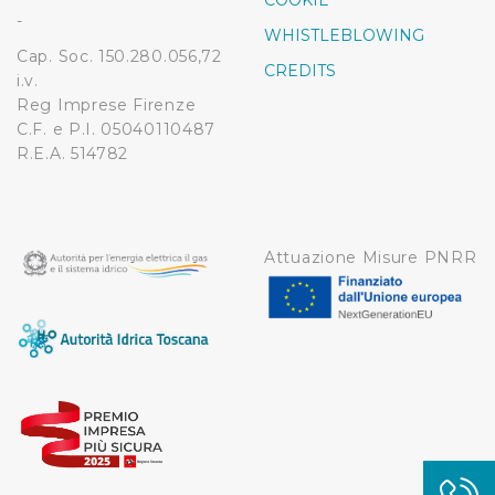
COOKIE
modificare o ritirare il tuo consenso in qualsiasi momento
-
WHISTLEBLOWING
dalla Dichiarazione sui cookie.
Cap. Soc. 150.280.056,72
CREDITS
i.v.
Utilizziamo dei cookie tecnici necessari per rendere
Reg Imprese Firenze
fruibile il sito web abilitandone funzionalità di base quali
C.F. e P.I. 05040110487
la navigazione sulle pagine e l'accesso alle aree
R.E.A. 514782
protette. In linea con le preferenze manifestate
dall’Utente e con i consensi dallo stesso prestati, i
cookie possono essere inoltre utilizzati per analizzare il
traffico sul nostro sito web, per personalizzare
Attuazione Misure PNRR
contenuti ed annunci e per fornire funzionalità dei social
media, condividendo informazioni sul modo in cui
l’Utente utilizza il nostro sito con i nostri partner. Tali
soggetti, che si occupano di analisi dei dati web,
pubblicità e social media, potrebbero combinare le
informazioni ricevute con altre informazioni che l’Utente
ha fornito loro o che hanno raccolto dal suo utilizzo dei
loro servizi.