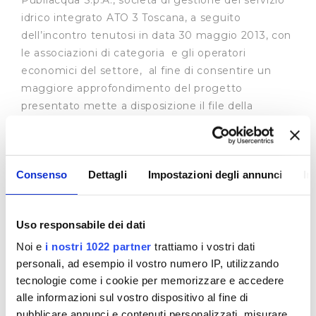
Publiacqua S.p.A., società di gestione del servizio
idrico integrato ATO 3 Toscana, a seguito
dell’incontro tenutosi in data 30 maggio 2013, con
le associazioni di categoria e gli operatori
economici del settore, al fine di consentire un
maggiore approfondimento del progetto
presentato mette a disposizione il file della
presentazione.
Si ricorda che è consentita la formulazione di
Consenso
Dettagli
Impostazioni degli annunci
In
suggerimenti o osservazioni mediante una nota
da inviare via email
all’indirizzo
infoappalti@publiacqua.it
entro il
Uso responsabile dei dati
07/06/2013.
Noi e
i nostri 1022 partner
trattiamo i vostri dati
personali, ad esempio il vostro numero IP, utilizzando
tecnologie come i cookie per memorizzare e accedere
alle informazioni sul vostro dispositivo al fine di
pubblicare annunci e contenuti personalizzati, misurare